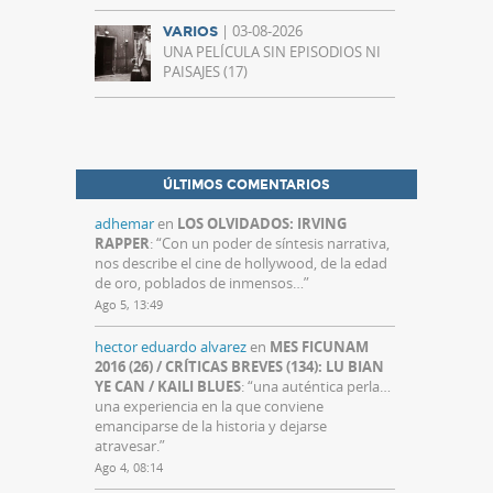
| 03-08-2026
VARIOS
UNA PELÍCULA SIN EPISODIOS NI
PAISAJES (17)
ÚLTIMOS COMENTARIOS
adhemar
en
LOS OLVIDADOS: IRVING
RAPPER
: “
Con un poder de síntesis narrativa,
nos describe el cine de hollywood, de la edad
de oro, poblados de inmensos…
”
Ago 5, 13:49
hector eduardo alvarez
en
MES FICUNAM
2016 (26) / CRÍTICAS BREVES (134): LU BIAN
YE CAN / KAILI BLUES
: “
una auténtica perla…
una experiencia en la que conviene
emanciparse de la historia y dejarse
atravesar.
”
Ago 4, 08:14