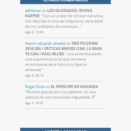
ÚLTIMOS COMENTARIOS
adhemar
en
LOS OLVIDADOS: IRVING
RAPPER
: “
Con un poder de síntesis narrativa,
nos describe el cine de hollywood, de la edad
de oro, poblados de inmensos…
”
Ago 5, 13:49
hector eduardo alvarez
en
MES FICUNAM
2016 (26) / CRÍTICAS BREVES (134): LU BIAN
YE CAN / KAILI BLUES
: “
una auténtica perla…
una experiencia en la que conviene
emanciparse de la historia y dejarse
atravesar.
”
Ago 4, 08:14
Roger Koza
en
EL PRÍNCIPE DE NANAWA
:
“
Muchas gracias por tus palabras. Es una
película de una intensidad inigualable. R
”
Ago 3, 18:25