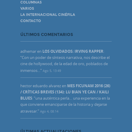
COLUMNAS
VARIOS
LA INTERNACIONAL CINÉFILA
CONTACTO
ÚLTIMOS COMENTARIOS
adhemar
en
LOS OLVIDADOS: IRVING RAPPER
:
“
Con un poder de síntesis narrativa, nos describe el
cine de hollywood, de la edad de oro, poblados de
inmensos…
”
Ago 5, 13:49
hector eduardo alvarez
en
MES FICUNAM 2016 (26)
/ CRÍTICAS BREVES (134): LU BIAN YE CAN / KAILI
BLUES
: “
una auténtica perla… una experiencia en la
que conviene emanciparse de la historia y dejarse
atravesar.
”
Ago 4, 08:14
ÚLTIMAS ACTUALIZACIONES