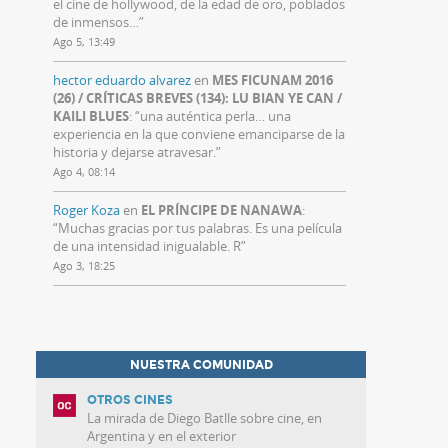
el cine de hollywood, de la edad de oro, poblados
de inmensos…
”
Ago 5, 13:49
hector eduardo alvarez
en
MES FICUNAM 2016
(26) / CRÍTICAS BREVES (134): LU BIAN YE CAN /
KAILI BLUES
: “
una auténtica perla… una
experiencia en la que conviene emanciparse de la
historia y dejarse atravesar.
”
Ago 4, 08:14
Roger Koza
en
EL PRÍNCIPE DE NANAWA
:
“
Muchas gracias por tus palabras. Es una película
de una intensidad inigualable. R
”
Ago 3, 18:25
NUESTRA COMUNIDAD
OTROS CINES
La mirada de Diego Batlle sobre cine, en
Argentina y en el exterior