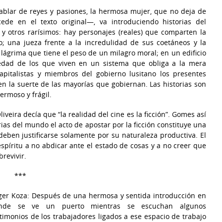
ablar de reyes y pasiones, la hermosa mujer, que no deja de
e en el texto original—, va introduciendo historias del
” y otros rarísimos: hay personajes (reales) que comparten la
; una jueza frente a la incredulidad de sus coetáneos y la
lágrima que tiene el peso de un milagro moral; en un edificio
ledad de los que viven en un sistema que obliga a la mera
apitalistas y miembros del gobierno lusitano los presentes
n la suerte de las mayorías que gobiernan. Las historias son
ermoso y frágil.
iveira decía que “la realidad del cine es la ficción”. Gomes así
ias del mundo el acto de apostar por la ficción constituye una
ben justificarse solamente por su naturaleza productiva. El
espíritu a no abdicar ante el estado de cosas y a no creer que
revivir.
***
ger Koza: Después de una hermosa y sentida introducción en
nde se ve un puerto mientras se escuchan algunos
timonios de los trabajadores ligados a ese espacio de trabajo