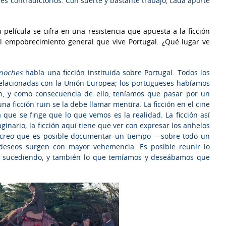
es contradictorios. Con suerte y bastante trabajo, cada aporte
 película se cifra en una resistencia que apuesta a la ficción
l empobrecimiento general que vive Portugal. ¿Qué lugar ve
 noches
había una ficción instituida sobre Portugal. Todos los
 relacionadas con la Unión Europea; los portugueses habíamos
ón, y como consecuencia de ello, teníamos que pasar por un
 ficción ruin se la debe llamar mentira. La ficción en el cine
que se finge que lo que vemos es la realidad. La ficción así
ginario; la ficción aquí tiene que ver con expresar los anhelos
e creo que es posible documentar un tiempo —sobre todo un
deseos surgen con mayor vehemencia. Es posible reunir lo
aba sucediendo, y también lo que temíamos y deseábamos que