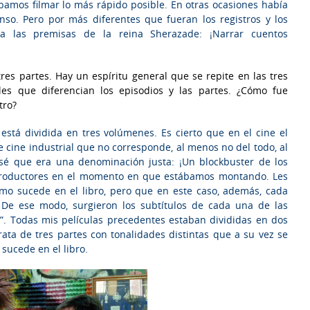
ábamos filmar lo más rápido posible. En otras ocasiones había
nso. Pero por más diferentes que fueran los registros y los
s a las premisas de la reina Sherazade: ¡Narrar cuentos
tres partes. Hay un espíritu general que se repite en las tres
les que diferencian los episodios y las partes. ¿Cómo fue
tro?
 está dividida en tres volúmenes. Es cierto que en el cine el
e cine industrial que no corresponde, al menos no del todo, al
sé que era una denominación justa: ¡Un blockbuster de los
 productores en el momento en que estábamos montando. Les
mo sucede en el libro, pero que en este caso, además, cada
 De ese modo, surgieron los subtítulos de cada una de las
ado”. Todas mis películas precedentes estaban divididas en dos
rata de tres partes con tonalidades distintas que a su vez se
sucede en el libro.