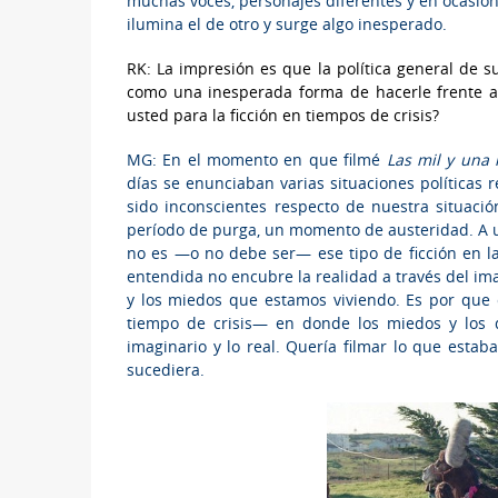
muchas voces, personajes diferentes y en ocasion
ilumina el de otro y surge algo inesperado.
RK: La impresión es que la política general de su
como una inesperada forma de hacerle frente a
usted para la ficción en tiempos de crisis?
MG: En el momento en que filmé
Las mil y una
días se enunciaban varias situaciones políticas
sido inconscientes respecto de nuestra situaci
período de purga, un momento de austeridad. A una
no es —o no debe ser— ese tipo de ficción en la 
entendida no encubre la realidad a través del ima
y los miedos que estamos viviendo. Es por qu
tiempo de crisis— en donde los miedos y los 
imaginario y lo real. Quería filmar lo que est
sucediera.