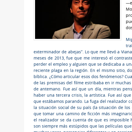
—e
Mon
pr
pu
dos
Mig
tr
exterminador de abejas”. Lo que me llevó a Viana d
meses de 2013, fue que me interesó el contraste
perder el empleo y alguien que se dedicaba a una
reciente plaga en la región. En el mismo sitio, d
bíblica. ¿Cómo articular esos dos fenómenos? Cu
de las premisas del filme estribaba en ir muchas
de antemano. Fue así que un día, mientras pensa
haber una tercera crisis, la artística. Fue así q
que estábamos parando. La fuga del realizador c
la situación social de su país (la situación de l
que tomar una camino de ficción más imaginario,
el realizador se da cuenta de que es imposible h
son siempre más estúpidos que las películas que 