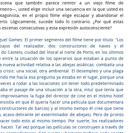
scena que también parece remitir a un viejo filme de
teiro—, usted elige incluir una secuencia en la que usted es
otagonista; en el propio filme elige escapar y abandonar el
erto. Lógicamente, sucede todo lo contrario. ¿Por qué estas
 escenas consecutivas y esta expresión autoconsciente?
uel Gomes: El primer segmento del filme tiene por título: “Los
abajos del realizador, dos constructores de naves y el
o Castelo, ciudad del litoral al norte de Porto, en los últimos
 entre la situación de los operarios que estaban a punto de
 nueva actividad relativa a las abejas asiáticas: combatía una
os crisis: una social, otra ambiental. El desempleo y una plaga
ando me hacía esa pregunta ya estaba en el lugar, porque una
 veces a rodar a las locaciones sin tener todo predeterminado
ba el pasaje de una situación a la otra, intuí que tenía que
ue improvisamos la fuga del director de cine en el mismo hotel
onsistía en que él quería hacer una película que documentara
os constructores de barcos) y al mismo tiempo él cree que tiene
 acaso delirante (el exterminador de abejas). Pero de pronto
acer todo esto al mismo tiempo. Por suerte, los realizadores
hacen. Tal vez porque las películas se construyen a través de