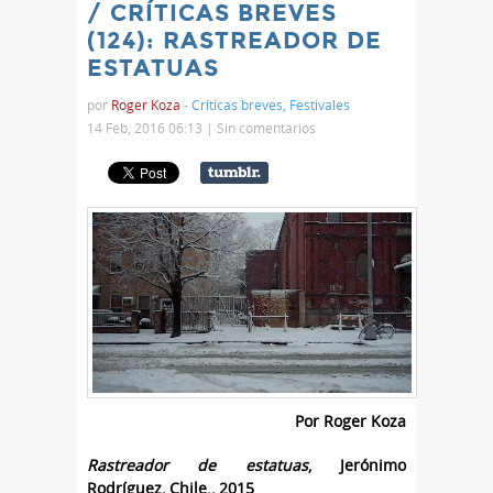
/ CRÍTICAS BREVES
(124): RASTREADOR DE
ESTATUAS
por
Roger Koza
-
Críticas breves
,
Festivales
14 Feb, 2016 06:13 |
Sin comentarios
Por Roger Koza
Rastreador de estatuas
, Jerónimo
Rodríguez, Chile., 2015