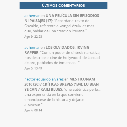
ÚLTIMOS COMENTARIOS
adhemar
en
UNA PELÍCULA SIN EPISODIOS
NI PAISAJES (17)
: “
Recordar el texto de
Osvaldo, referente al «Angel Azul», es mas
que, hablar de una creacion literaria.
”
Ago 9, 22:23
adhemar
en
LOS OLVIDADOS: IRVING
RAPPER
: “
Con un poder de síntesis narrativa,
nos describe el cine de hollywood, de la edad
de oro, poblados de inmensos…
”
Ago 5, 13:49
hector eduardo alvarez
en
MES FICUNAM
2016 (26) / CRÍTICAS BREVES (134): LU BIAN
YE CAN / KAILI BLUES
: “
una auténtica perla…
una experiencia en la que conviene
emanciparse de la historia y dejarse
atravesar.
”
Ago 4, 08:14