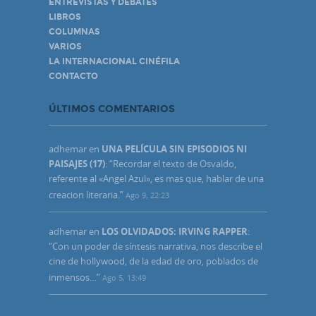
ENTREVISTAS Y DEBATES
LIBROS
COLUMNAS
VARIOS
LA INTERNACIONAL CINÉFILA
CONTACTO
ÚLTIMOS COMENTARIOS
adhemar
en
UNA PELÍCULA SIN EPISODIOS NI
PAISAJES (17)
: “
Recordar el texto de Osvaldo,
referente al «Angel Azul», es mas que, hablar de una
creacion literaria.
”
Ago 9, 22:23
adhemar
en
LOS OLVIDADOS: IRVING RAPPER
:
“
Con un poder de síntesis narrativa, nos describe el
cine de hollywood, de la edad de oro, poblados de
inmensos…
”
Ago 5, 13:49