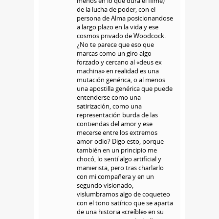
menos en lo que dura el filme)
de la lucha de poder, con el
persona de Alma posicionandose
a largo plazo en la vida y ese
cosmos privado de Woodcock.
¿No te parece que eso que
marcas como un giro algo
forzado y cercano al «deus ex
machina» en realidad es una
mutación genérica, o al menos
una apostilla genérica que puede
entenderse como una
satirización, como una
representación burda de las
contiendas del amor y ese
mecerse entre los extremos
amor-odio? Digo esto, porque
también en un principio me
chocó, lo sentí algo artificial y
manierista, pero tras charlarlo
con mi compañera y en un
segundo visionado,
vislumbramos algo de coqueteo
con el tono satírico que se aparta
de una historia «creíble» en su