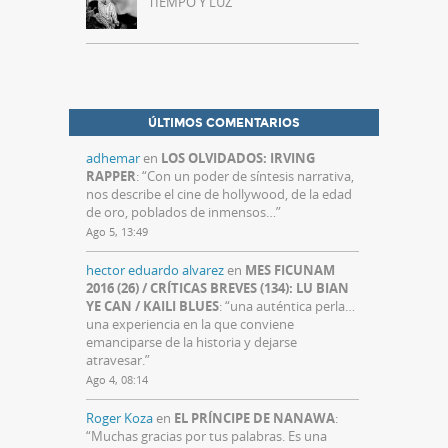
TIEMPO Y LUZ
ÚLTIMOS COMENTARIOS
adhemar
en
LOS OLVIDADOS: IRVING
RAPPER
: “
Con un poder de síntesis narrativa,
nos describe el cine de hollywood, de la edad
de oro, poblados de inmensos…
”
Ago 5, 13:49
hector eduardo alvarez
en
MES FICUNAM
2016 (26) / CRÍTICAS BREVES (134): LU BIAN
YE CAN / KAILI BLUES
: “
una auténtica perla…
una experiencia en la que conviene
emanciparse de la historia y dejarse
atravesar.
”
Ago 4, 08:14
Roger Koza
en
EL PRÍNCIPE DE NANAWA
:
“
Muchas gracias por tus palabras. Es una