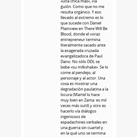
«una chica más», vía
guión. Como que no me
resulta orgánico. Y eso
llevado al extremo es lo
que sucede con Daniel
Plainview en There Will Be
Blood, donde el voraz
entrepreneur termina
literalmente sacado ante
la exagerada cruzada
evangelizadora de Paul
Dano. No sólo DDL se
bebe «su milkshake». Se lo
come al pendejo; al
personaje y al actor. Una
cosa es mostrar una
degradaciòn paulatina a la
locura (Martel lo hace
muy bien en Zama: es mil
veces más sutil) y otro es
hacerlo vía diálogos
ingeniosos de
espadachines verbales en
una guerra sin cuartel y
en la qué uno se termina