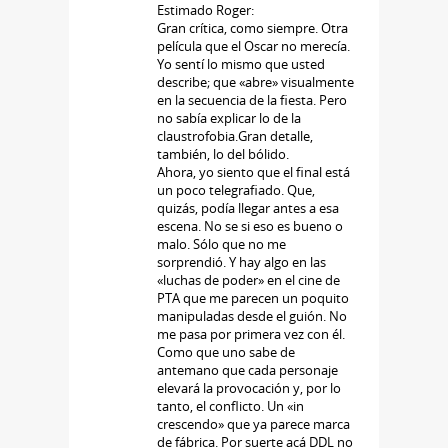
Estimado Roger:
Gran crítica, como siempre. Otra
película que el Oscar no merecía.
Yo sentí lo mismo que usted
describe; que «abre» visualmente
en la secuencia de la fiesta. Pero
no sabía explicar lo de la
claustrofobia.Gran detalle,
también, lo del bólido.
Ahora, yo siento que el final está
un poco telegrafiado. Que,
quizás, podía llegar antes a esa
escena. No se si eso es bueno o
malo. Sólo que no me
sorprendió. Y hay algo en las
«luchas de poder» en el cine de
PTA que me parecen un poquito
manipuladas desde el guión. No
me pasa por primera vez con él.
Como que uno sabe de
antemano que cada personaje
elevará la provocación y, por lo
tanto, el conflicto. Un «in
crescendo» que ya parece marca
de fábrica. Por suerte acá DDL no