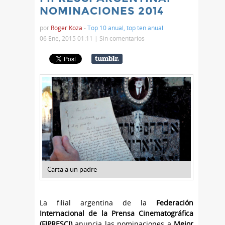
NOMINACIONES 2014
por
Roger Koza
-
Top 10 anual
,
top ten anual
06 Ene, 2015 01:11 |
Sin comentarios
Carta a un padre
La filial argentina de la
Federación
Internacional de la Prensa Cinematográfica
(FIPRESCI)
anuncia las nominaciones a
Mejor