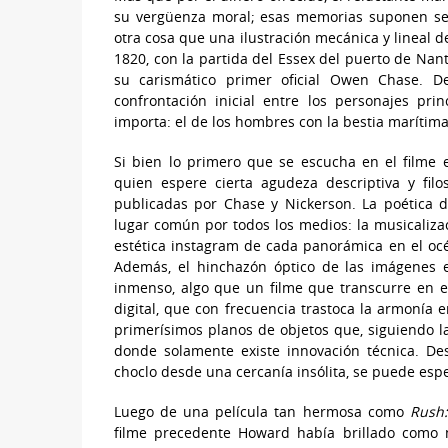
su vergüenza moral; esas memorias suponen ser e
otra cosa que una ilustración mecánica y lineal d
1820, con la partida del Essex del puerto de Nant
su carismático primer oficial Owen Chase. D
confrontación inicial entre los personajes pri
importa: el de los hombres con la bestia marítima 
Si bien lo primero que se escucha en el filme 
quien espere cierta agudeza descriptiva y filo
publicadas por Chase y Nickerson. La poética 
lugar común por todos los medios: la musicalizac
estética instagram de cada panorámica en el océ
Además, el hinchazón óptico de las imágenes 
inmenso, algo que un filme que transcurre en el
digital, que con frecuencia trastoca la armonía 
primerísimos planos de objetos que, siguiendo l
donde solamente existe innovación técnica. D
choclo desde una cercanía insólita, se puede espe
Luego de una película tan hermosa como
Rush:
filme precedente Howard había brillado como