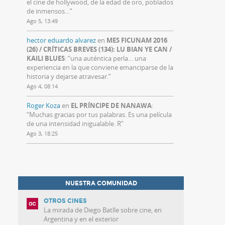
el cine de hollywood, de la edad de oro, poblados
de inmensos…
”
Ago 5, 13:49
hector eduardo alvarez
en
MES FICUNAM 2016
(26) / CRÍTICAS BREVES (134): LU BIAN YE CAN /
KAILI BLUES
: “
una auténtica perla… una
experiencia en la que conviene emanciparse de la
historia y dejarse atravesar.
”
Ago 4, 08:14
Roger Koza
en
EL PRÍNCIPE DE NANAWA
:
“
Muchas gracias por tus palabras. Es una película
de una intensidad inigualable. R
”
Ago 3, 18:25
NUESTRA COMUNIDAD
OTROS CINES
La mirada de Diego Batlle sobre cine, en
Argentina y en el exterior