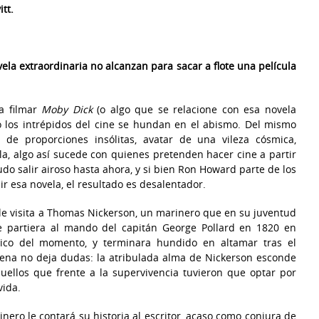
tt.
la extraordinaria no alcanzan para sacar a flote una película
a filmar
Moby Dick
(o algo que se relacione con esa novela
to los intrépidos del cine se hundan en el abismo. Del mismo
e proporciones insólitas, avatar de una vileza cósmica,
a, algo así sucede con quienes pretenden hacer cine a partir
udo salir airoso hasta ahora, y si bien Ron Howard parte de los
r esa novela, el resultado es desalentador.
le visita a Thomas Nickerson, un marinero que en su juventud
e partiera al mando del capitán George Pollard en 1820 en
co del momento, y terminara hundido en altamar tras el
cena no deja dudas: la atribulada alma de Nickerson esconde
uellos que frente a la supervivencia tuvieron que optar por
vida.
inero le contará su historia al escritor, acaso como conjura de