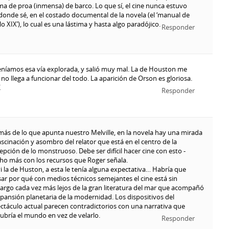
a de proa (inmensa) de barco. Lo que sí, el cine nunca estuvo
donde sé, en el costado documental de la novela (el ‘manual de
glo XIX’), lo cual es una lástima y hasta algo paradójico.
Responder
teníamos esa vía explorada, y salió muy mal. La de Houston me
 no llega a funcionar del todo. La aparición de Orson es gloriosa.
K
Responder
ás de lo que apunta nuestro Melville, en la novela hay una mirada
ascinación y asombro del relator que está en el centro de la
epción de lo monstruoso. Debe ser difícil hacer cine con esto -
o más con los recursos que Roger señala.
i la de Huston, a esta le tenía alguna expectativa… Habría que
ar por qué con medios técnicos semejantes el cine está sin
rgo cada vez más lejos de la gran literatura del mar que acompañó
xpansión planetaria de la modernidad. Los dispositivos del
ctáculo actual parecen contradictorios con una narrativa que
ubría el mundo en vez de velarlo.
Responder