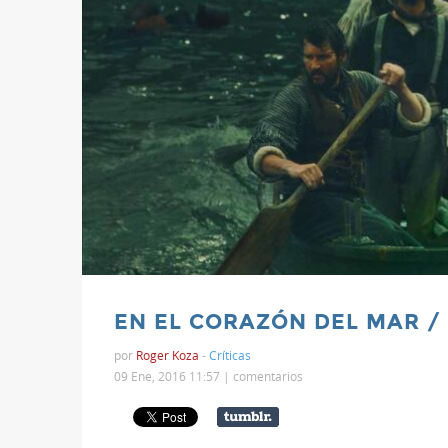
EN EL CORAZÓN DEL MAR / 
por
Roger Koza
-
Críticas
09 Ene, 2016 11:57 |
comentarios