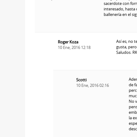
sacerdote con form
interesado, hasta 
ballenería en el si
Así es; no 
Roger Koza
gusta, pero
10 Ene, 2016 12:18
Saludos. R
Adem
Scotti
de f
10 Ene, 2016 02:16
perc
much
No v
pens
emba
la e
espe
desc