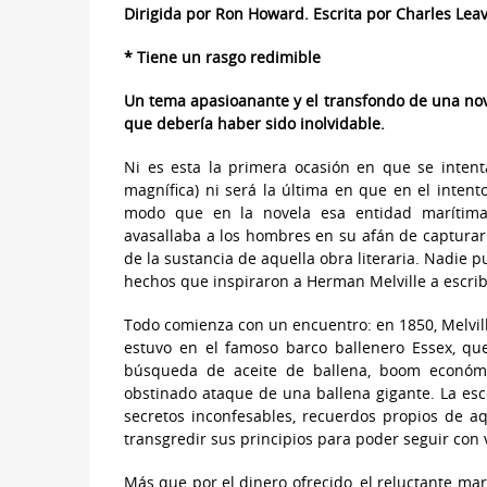
Dirigida por Ron Howard. Escrita por Charles Leavi
* Tiene un rasgo redimible
Un tema apasioanante y el transfondo de una nove
que debería haber sido inolvidable.
Ni es esta la primera ocasión en que se intent
magnífica) ni será la última en que en el inten
modo que en la novela esa entidad marítima d
avasallaba a los hombres en su afán de capturarl
de la sustancia de aquella obra literaria. Nadie p
hechos que inspiraron a Herman Melville a escribi
Todo comienza con un encuentro: en 1850, Melvil
estuvo en el famoso barco ballenero Essex, qu
búsqueda de aceite de ballena, boom económi
obstinado ataque de una ballena gigante. La es
secretos inconfesables, recuerdos propios de aq
transgredir sus principios para poder seguir con 
Más que por el dinero ofrecido, el reluctante mar