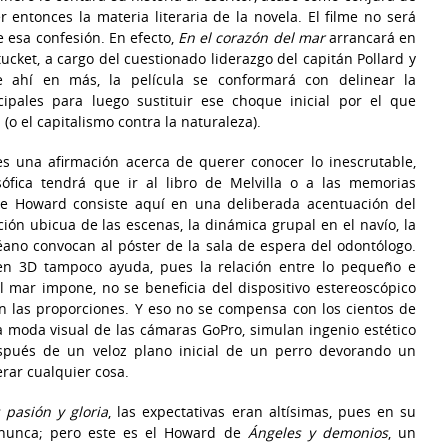
ntonces la materia literaria de la novela. El filme no será
e esa confesión. En efecto,
En el corazón del mar
arrancará en
ucket, a cargo del cuestionado liderazgo del capitán Pollard y
e ahí en más, la película se conformará con delinear la
ncipales para luego sustituir ese choque inicial por el que
(o el capitalismo contra la naturaleza).
es una afirmación acerca de querer conocer lo inescrutable,
sófica tendrá que ir al libro de Melvilla o a las memorias
de Howard consiste aquí en una deliberada acentuación del
ión ubicua de las escenas, la dinámica grupal en el navío, la
ano convocan al póster de la sala de espera del odontólogo.
en 3D tampoco ayuda, pues la relación entre lo pequeño e
 mar impone, no se beneficia del dispositivo estereoscópico
en las proporciones. Y eso no se compensa con los cientos de
a moda visual de las cámaras GoPro, simulan ingenio estético
espués de un veloz plano inicial de un perro devorando un
rar cualquier cosa.
 pasión y gloria
, las expectativas eran altísimas, pues en su
 nunca; pero este es el Howard de
Ángeles y demonios
, un