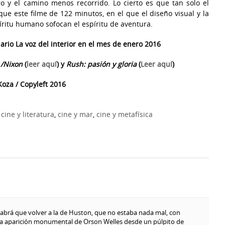
go y el camino menos recorrido. Lo cierto es que tan solo el
que este filme de 122 minutos, en el que el diseño visual y la
píritu humano sofocan el espíritu de aventura.
iario La voz del interior en el mes de enero 2016
 /Nixon
(
leer aquí
) y
Rush: pasión y gloria
(
Leer aquí
)
oza / Copyleft 2016
,
cine y literatura
,
cine y mar
,
cine y metafísica
Habrá que volver a la de Huston, que no estaba nada mal, con
a aparición monumental de Orson Welles desde un púlpito de