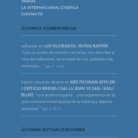
VARIOS
LA INTERNACIONAL CINÉFILA
CONTACTO
ÚLTIMOS COMENTARIOS
adhemar
en
LOS OLVIDADOS: IRVING RAPPER
:
“
Con un poder de síntesis narrativa, nos describe el
cine de hollywood, de la edad de oro, poblados de
inmensos…
”
Ago 5, 13:49
hector eduardo alvarez
en
MES FICUNAM 2016 (26)
/ CRÍTICAS BREVES (134): LU BIAN YE CAN / KAILI
BLUES
: “
una auténtica perla… una experiencia en la
que conviene emanciparse de la historia y dejarse
atravesar.
”
Ago 4, 08:14
ÚLTIMAS ACTUALIZACIONES