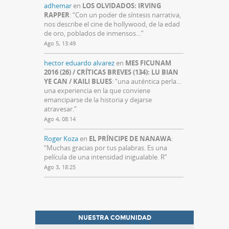
adhemar
en
LOS OLVIDADOS: IRVING
RAPPER
: “
Con un poder de síntesis narrativa,
nos describe el cine de hollywood, de la edad
de oro, poblados de inmensos…
”
Ago 5, 13:49
hector eduardo alvarez
en
MES FICUNAM
2016 (26) / CRÍTICAS BREVES (134): LU BIAN
YE CAN / KAILI BLUES
: “
una auténtica perla…
una experiencia en la que conviene
emanciparse de la historia y dejarse
atravesar.
”
Ago 4, 08:14
Roger Koza
en
EL PRÍNCIPE DE NANAWA
:
“
Muchas gracias por tus palabras. Es una
película de una intensidad inigualable. R
”
Ago 3, 18:25
NUESTRA COMUNIDAD