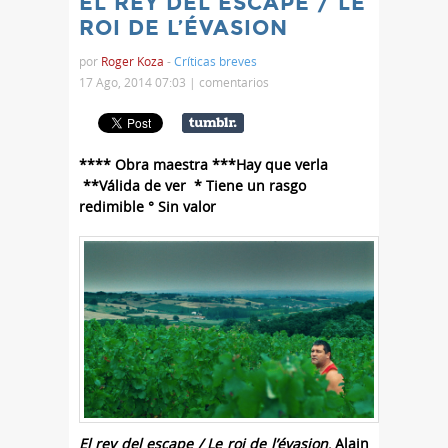
EL REY DEL ESCAPE / LE
ROI DE L’ÉVASION
por
Roger Koza
-
Críticas breves
17 Ago, 2014 07:03 |
comentarios
**** Obra maestra ***Hay que verla
**Válida de ver * Tiene un rasgo
redimible ° Sin valor
El rey del escape / Le roi de l’évasion
, Alain