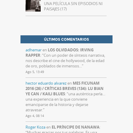
UNA PELÍCULA SIN EPISODIOS NI
PAISAJES (17)
ÚLTIMOS COMENTARIOS
adhemar
en
LOS OLVIDADOS: IRVING
RAPPER
: “
Con un poder de síntesis narrativa,
nos describe el cine de hollywood, de la edad
de oro, poblados de inmensos…
”
Ago 5, 13:49
hector eduardo alvarez
en
MES FICUNAM
2016 (26) / CRÍTICAS BREVES (134): LU BIAN
YE CAN / KAILI BLUES
: “
una auténtica perla…
una experiencia en la que conviene
emanciparse de la historia y dejarse
atravesar.
”
Ago 4, 08:14
Roger Koza
en
EL PRÍNCIPE DE NANAWA
:
“
Muchas gracias por tus palabras. Es una