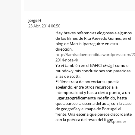
Jorge H
23 Abr, 2014 06:50
Hay breves referencias elogiosas a algunos
de los filmes de Rita Azevedo Gomes, en el
blog de Martín Iparraguirre en esta
dirección:
http://lamiradaencendida.wordpress.com/20
2014-nota-4/
Yo vi también en el BAFICI «Frágil como el
mundo» y mis conclusiones son parecidas
a las de scotti.
El filme trata de potenciar su poesía
apelando, entre otros recursos a la
intemporalidad y hasta cierto punto, a un
lugar geográficamente indefinido, hasta
que aparece la escena del aula, con la clase
de geografía y el mapa de Portugal al
frente. Una escena que parece discordante
con la poética del resto del filme.
Responder