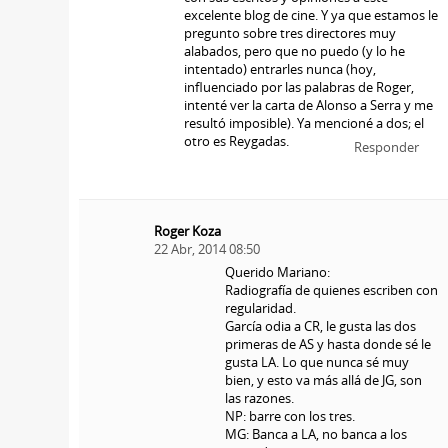
excelente blog de cine. Y ya que estamos le
pregunto sobre tres directores muy
alabados, pero que no puedo (y lo he
intentado) entrarles nunca (hoy,
influenciado por las palabras de Roger,
intenté ver la carta de Alonso a Serra y me
resultó imposible). Ya mencioné a dos; el
otro es Reygadas.
Responder
Roger Koza
22 Abr, 2014 08:50
Querido Mariano:
Radiografía de quienes escriben con
regularidad.
García odia a CR, le gusta las dos
primeras de AS y hasta donde sé le
gusta LA. Lo que nunca sé muy
bien, y esto va más allá de JG, son
las razones.
NP: barre con los tres.
MG: Banca a LA, no banca a los