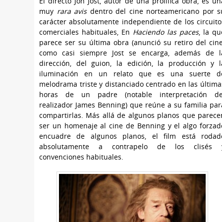
El directo Jon Jost, autor de una prolífica obra, es un
muy
rara avis
dentro del cine norteamericano por s
carácter absolutamente independiente de los circuito
comerciales habituales, En
Haciendo las paces
, la qu
parece ser su última obra (anunció su retiro del cine
como casi siempre Jost se encarga, además de l
dirección, del guion, la edición, la producción y l
iluminación en un relato que es una suerte d
melodrama triste y distanciado centrado en las última
horas de un padre (notable interpretación de
realizador James Benning) que reúne a su familia par
compartirlas. Más allá de algunos planos que parece
ser un homenaje al cine de Benning y el algo forzad
encuadre de algunos planos, el film está rodad
absolutamente a contrapelo de los clisés 
convenciones habituales.