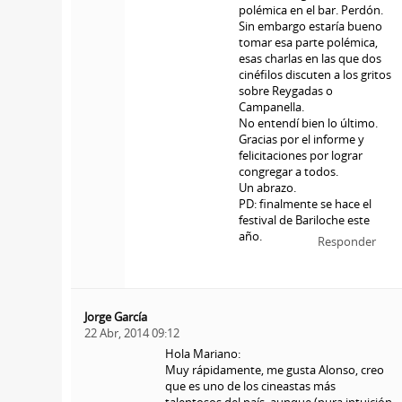
polémica en el bar. Perdón.
Sin embargo estaría bueno
tomar esa parte polémica,
esas charlas en las que dos
cinéfilos discuten a los gritos
sobre Reygadas o
Campanella.
No entendí bien lo último.
Gracias por el informe y
felicitaciones por lograr
congregar a todos.
Un abrazo.
PD: finalmente se hace el
festival de Bariloche este
año.
Responder
Jorge García
22 Abr, 2014 09:12
Hola Mariano:
Muy rápidamente, me gusta Alonso, creo
que es uno de los cineastas más
talentosos del país, aunque (pura intuición