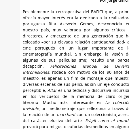
Por Jorge Garcí
Posiblemente la retrospectiva del BAFICI que, a priori
ofrecía mayor interés era la dedicada a la realizador
portuguesa Rita Azevedo Gomes, desconocida e
nuestro país, muy valorada por algunos críticos 
directores, y emergente de una generación que h
colocado –por su elevada relación cantidad/calidad- a
cine portugués en un lugar importante de l
cinematografía mundial. Sin embargo, la visión d
algunas de sus películas (me) resultó una parcia
decepción.
Felicitaciones Manoel de Oliveira
Intromisiones
, rodada con motivo de los 90 años de
maestro, es apenas un film de montaje que muestr
diversas escenas de sus películas sin un eje conducto
perceptible;
Altar
es una tediosa y discursiva incursió
en los vericuetos de la memoria de claro orige
literario. Mucho más interesante es
La colecció
invisible
, un mediometraje que reflexiona, a través d
la relación de un
marchant
con un coleccionista, acerc
del carácter elusivo del arte.
Frágil como el mund
provocó para mi gusto euforias desmedidas en alguno