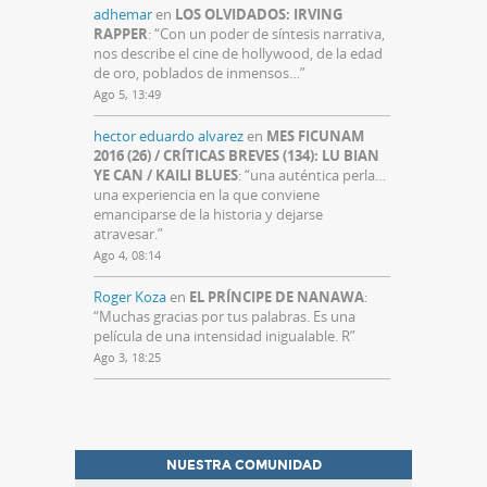
adhemar
en
LOS OLVIDADOS: IRVING
RAPPER
: “
Con un poder de síntesis narrativa,
nos describe el cine de hollywood, de la edad
de oro, poblados de inmensos…
”
Ago 5, 13:49
hector eduardo alvarez
en
MES FICUNAM
2016 (26) / CRÍTICAS BREVES (134): LU BIAN
YE CAN / KAILI BLUES
: “
una auténtica perla…
una experiencia en la que conviene
emanciparse de la historia y dejarse
atravesar.
”
Ago 4, 08:14
Roger Koza
en
EL PRÍNCIPE DE NANAWA
:
“
Muchas gracias por tus palabras. Es una
película de una intensidad inigualable. R
”
Ago 3, 18:25
NUESTRA COMUNIDAD