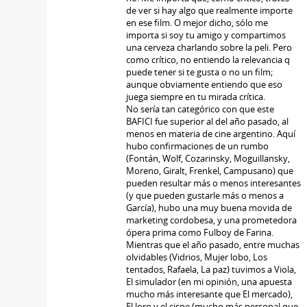
de ver si hay algo que realmente importe
en ese film. O mejor dicho, sólo me
importa si soy tu amigo y compartimos
una cerveza charlando sobre la peli. Pero
como crítico, no entiendo la relevancia q
puede tener si te gusta o no un film;
aunque obviamente entiendo que eso
juega siempre en tu mirada crítica.
No sería tan categórico con que este
BAFICI fue superior al del año pasado, al
menos en materia de cine argentino. Aquí
hubo confirmaciones de un rumbo
(Fontán, Wolf, Cozarinsky, Moguillansky,
Moreno, Giralt, Frenkel, Campusano) que
pueden resultar más o menos interesantes
(y que pueden gustarle más o menos a
García), hubo una muy buena movida de
marketing cordobesa, y una prometedora
ópera prima como Fulboy de Farina.
Mientras que el año pasado, entre muchas
olvidables (Vidrios, Mujer lobo, Los
tentados, Rafaela, La paz) tuvimos a Viola,
El simulador (en mi opinión, una apuesta
mucho más interesante que El mercado),
El loro y el cisne (mucho más personal que