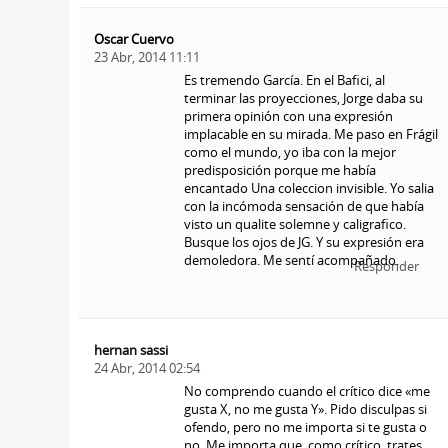
Oscar Cuervo
23 Abr, 2014 11:11
Es tremendo García. En el Bafici, al
terminar las proyecciones, Jorge daba su
primera opinión con una expresión
implacable en su mirada. Me paso en Frágil
como el mundo, yo iba con la mejor
predisposición porque me había
encantado Una coleccion invisible. Yo salia
con la incómoda sensación de que había
visto un qualite solemne y caligrafico.
Busque los ojos de JG. Y su expresión era
demoledora. Me sentí acompañado.
Responder
hernan sassi
24 Abr, 2014 02:54
No comprendo cuando el crítico dice «me
gusta X, no me gusta Y». Pido disculpas si
ofendo, pero no me importa si te gusta o
no. Me importa que, como crítico, trates