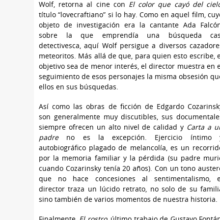
Wolf, retorna al cine con
El color que cayó del cielo
título “lovecraftiano” si lo hay. Como en aquel film, cuy
objeto de investigación era la cantante Ada Falcón
sobre la que emprendía una búsqueda cas
detectivesca, aquí Wolf persigue a diversos cazadore
meteoritos. Más allá de que, para quien esto escribe, e
objetivo sea de menor interés, el director muestra en e
seguimiento de esos personajes la misma obsesión qu
ellos en sus búsquedas.
Así como las obras de ficción de Edgardo Cozarinsk
son generalmente muy discutibles, sus documentale
siempre ofrecen un alto nivel de calidad y
Carta a u
padre
no es la excepción. Ejercicio íntimo 
autobiográfico plagado de melancolía, es un recorrid
por la memoria familiar y la pérdida (su padre muri
cuando Cozarinsky tenía 20 años). Con un tono auster
que no hace concesiones al sentimentalismo, e
director traza un lúcido retrato, no solo de su famili
sino también de varios momentos de nuestra historia.
Finalmente,
El rostro
, último trabajo de Gustavo Fontán