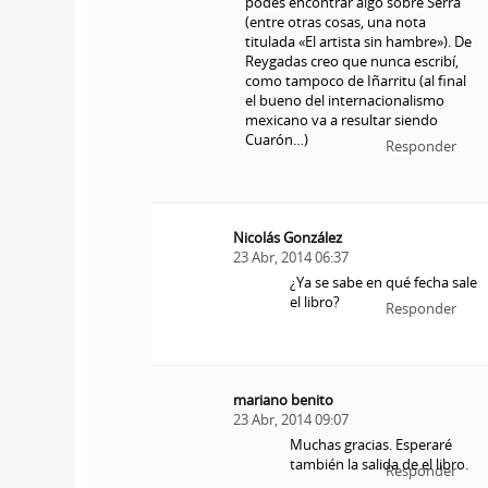
podés encontrar algo sobre Serrá
(entre otras cosas, una nota
titulada «El artista sin hambre»). De
Reygadas creo que nunca escribí,
como tampoco de Iñarritu (al final
el bueno del internacionalismo
mexicano va a resultar siendo
Cuarón…)
Responder
Nicolás González
23 Abr, 2014 06:37
¿Ya se sabe en qué fecha sale
el libro?
Responder
mariano benito
23 Abr, 2014 09:07
Muchas gracias. Esperaré
también la salida de el libro.
Responder