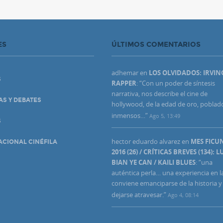
ES
ÚLTIMOS COMENTARIOS
adhemar
en
LOS OLVIDADOS: IRVIN
S
RAPPER
: “
Con un poder de síntesis
narrativa, nos describe el cine de
AS Y DEBATES
hollywood, de la edad de oro, poblad
inmensos…
”
Ago 5, 13:49
S
hector eduardo alvarez
en
MES FIC
ACIONAL CINÉFILA
2016 (26) / CRÍTICAS BREVES (134): L
BIAN YE CAN / KAILI BLUES
: “
una
auténtica perla… una experiencia en l
conviene emanciparse de la historia y
dejarse atravesar.
”
Ago 4, 08:14