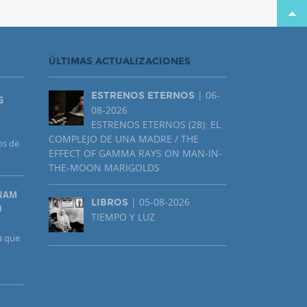
ÚLTIMAS ACTUALIZACIONES
| 06-
ESTRENOS ETERNOS
G
08-2026
ESTRENOS ETERNOS (28): EL
COMPLEJO DE UNA MADRE / THE
os de
EFFECT OF GAMMA RAYS ON MAN-IN-
THE-MOON MARIGOLDS
UNAM
| 05-08-2026
LIBROS
U
TIEMPO Y LUZ
a que