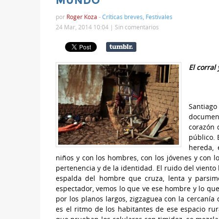
MUNDO
por
Roger Koza
-
Críticas breves
,
Festivales
24 Mar, 2014 10:04 |
Sin comentarios
El corral 
Santiago
document
corazón 
público. 
hereda, 
niños y con los hombres, con los jóvenes y con lo
pertenencia y de la identidad. El ruido del viento 
espalda del hombre que cruza, lenta y parsimo
espectador, vemos lo que ve ese hombre y lo que 
por los planos largos, zigzaguea con la cercanía
es el ritmo de los habitantes de ese espacio rur