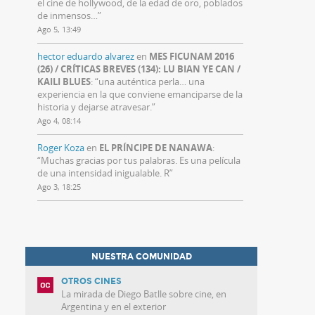
el cine de hollywood, de la edad de oro, poblados
de inmensos…
”
Ago 5, 13:49
hector eduardo alvarez
en
MES FICUNAM 2016
(26) / CRÍTICAS BREVES (134): LU BIAN YE CAN /
KAILI BLUES
: “
una auténtica perla… una
experiencia en la que conviene emanciparse de la
historia y dejarse atravesar.
”
Ago 4, 08:14
Roger Koza
en
EL PRÍNCIPE DE NANAWA
:
“
Muchas gracias por tus palabras. Es una película
de una intensidad inigualable. R
”
Ago 3, 18:25
NUESTRA COMUNIDAD
OTROS CINES
La mirada de Diego Batlle sobre cine, en
Argentina y en el exterior