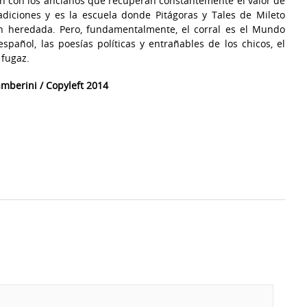
an con los ancianos que recuperan constantemente el valor de
radiciones y es la escuela donde Pitágoras y Tales de Mileto
ón heredada. Pero, fundamentalmente, el corral es el Mundo
pañol, las poesías políticas y entrañables de los chicos, el
 fugaz.
mberini / Copyleft 2014