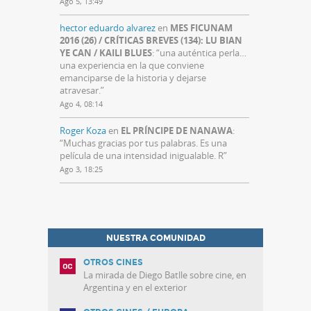
Ago 5, 13:49
hector eduardo alvarez
en
MES FICUNAM
2016 (26) / CRÍTICAS BREVES (134): LU BIAN
YE CAN / KAILI BLUES
: “
una auténtica perla…
una experiencia en la que conviene
emanciparse de la historia y dejarse
atravesar.
”
Ago 4, 08:14
Roger Koza
en
EL PRÍNCIPE DE NANAWA
:
“
Muchas gracias por tus palabras. Es una
película de una intensidad inigualable. R
”
Ago 3, 18:25
NUESTRA COMUNIDAD
OTROS CINES
La mirada de Diego Batlle sobre cine, en
Argentina y en el exterior