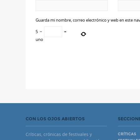
Guarda mi nombre, correo electrónico y web en este na
5
−
=
uno
CON LOS OJOS ABIERTOS
SECCION
Críticas, crónicas de festivales y
CRÍTICAS