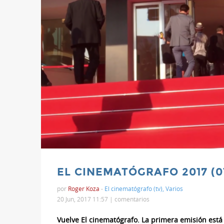
EL CINEMATÓGRAFO 2017 (01
por
Roger Koza
-
El cinematógrafo (tv)
,
Varios
20 Jun, 2017 11:57 |
comentarios
Vuelve El cinematógrafo. La primera emisión está e