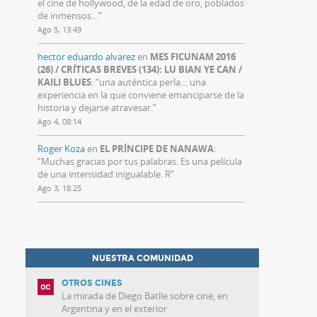
el cine de hollywood, de la edad de oro, poblados
de inmensos…
”
Ago 5, 13:49
hector eduardo alvarez
en
MES FICUNAM 2016
(26) / CRÍTICAS BREVES (134): LU BIAN YE CAN /
KAILI BLUES
: “
una auténtica perla… una
experiencia en la que conviene emanciparse de la
historia y dejarse atravesar.
”
Ago 4, 08:14
Roger Koza
en
EL PRÍNCIPE DE NANAWA
:
“
Muchas gracias por tus palabras. Es una película
de una intensidad inigualable. R
”
Ago 3, 18:25
NUESTRA COMUNIDAD
OTROS CINES
La mirada de Diego Batlle sobre cine, en
Argentina y en el exterior