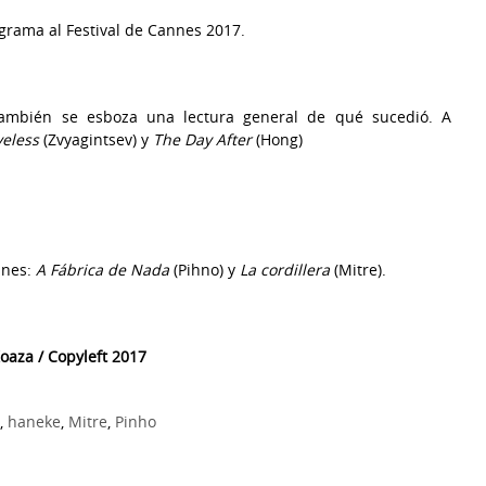
ograma al Festival de Cannes 2017.
 también se esboza una lectura general de qué sucedió. A
veless
(Zvyagintsev) y
The Day After
(Hong)
nnes:
A Fábrica de Nada
(Pihno) y
La cordillera
(Mitre).
oaza / Copyleft 2017
,
haneke
,
Mitre
,
Pinho