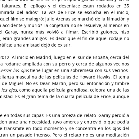
 faltantes. El epílogo y el desenlace están rodados en 35
 mirada del adiós”. La voz de Erice se escucha en el inicio,
el film se malogró: Julio Arenas se marchó de la filmación y
 accidente y murió? La conjetura no se resuelve, al menos en
el Garay, nunca más volvió a filmar. Escribió guiones, hizo
, eran grandes amigos. Es decir que el fin de aquel rodaje no
áfica; una amistad dejó de existir.
012. Al inicio en Madrid, luego en el sur de España, cerca del
sa rodante ampliada con su perro y cerca de algunos vecinos
Cerrar los ojos
tiene lugar en una sobremesa con sus vecinos.
alianza masculina de las películas de Howard Hawks. El tema
 de Miguel. No es Dean Martin, pero su entonación y timbre
 los ojos
, como aquella película grandiosa, celebra una de las
istad. Es el gran tema de la cuarta película de Erice, aunque
e en todas sus capas. Es una proeza de relato. Garay perdió a
nden ante una necesidad, tuvo amores y entrevió lo que podía
o se transmite en todo momento y se concentra en los ojos del
ntran un pasado intenso. Pero el relato no es una meditación