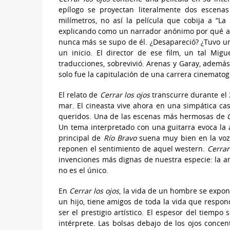
epílogo se proyectan literalmente dos escenas
milímetros, no así la película que cobija a “La
explicando como un narrador anónimo por qué aqu
nunca más se supo de él. ¿Desapareció? ¿Tuvo un
un inicio. El director de ese film, un tal Migu
traducciones, sobrevivió. Arenas y Garay, además
solo fue la capitulación de una carrera cinematogr
El relato de
Cerrar los ojos
transcurre durante el 2
mar. El cineasta vive ahora en una simpática ca
queridos. Una de las escenas más hermosas de
Un tema interpretado con una guitarra evoca la 
principal de
Río Bravo
suena muy bien en la voz
reponen el sentimiento de aquel western.
Cerrar
invenciones más dignas de nuestra especie: la am
no es el único.
En
Cerrar los ojos
, la vida de un hombre se expon
un hijo, tiene amigos de toda la vida que respo
ser el prestigio artístico. El espesor del tiemp
intérprete. Las bolsas debajo de los ojos conce