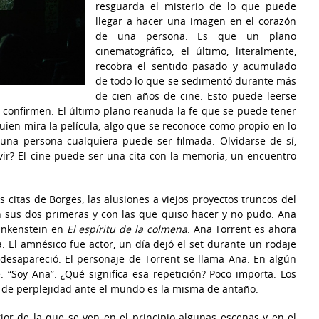
resguarda el misterio de lo que puede
llegar a hacer una imagen en el corazón
de una persona. Es que un plano
cinematográfico, el último, literalmente,
recobra el sentido pasado y acumulado
de todo lo que se sedimentó durante más
de cien años de cine. Esto puede leerse
 confirmen. El último plano reanuda la fe que se puede tener
uien mira la película, algo que se reconoce como propio en lo
e una persona cualquiera puede ser filmada. Olvidarse de sí,
ivir? El cine puede ser una cita con la memoria, un encuentro
as citas de Borges, las alusiones a viejos proyectos truncos del
on sus dos primeras y con las que quiso hacer y no pudo. Ana
rankenstein en
El espíritu de la colmena
. Ana Torrent es ahora
 El amnésico fue actor, un día dejó el set durante un rodaje
 desapareció. El personaje de Torrent se llama Ana. En algún
 “Soy Ana”. ¿Qué significa esa repetición? Poco importa. Los
ón de perplejidad ante el mundo es la misma de antaño.
ior de la que se ven en el principio algunas escenas y en el