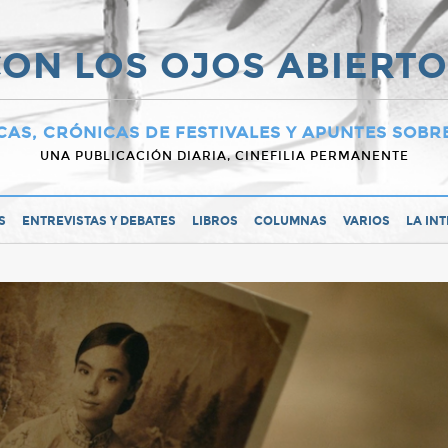
ON LOS OJOS ABIERT
CAS, CRÓNICAS DE FESTIVALES Y APUNTES SOBR
UNA PUBLICACIÓN DIARIA, CINEFILIA PERMANENTE
S
ENTREVISTAS Y DEBATES
LIBROS
COLUMNAS
VARIOS
LA IN