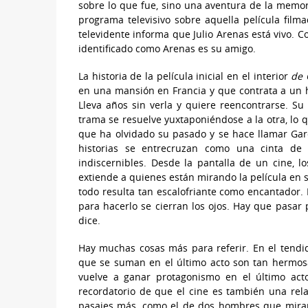
sobre lo que fue, sino una aventura de la memor
programa televisivo sobre aquella película film
televidente informa que Julio Arenas está vivo. C
identificado como Arenas es su amigo.
La historia de la película inicial en el interior
de 
en una mansión en Francia y que contrata a un 
Lleva años sin verla y quiere reencontrarse. Su
trama se resuelve yuxtaponiéndose a la otra, lo 
que ha olvidado su pasado y se hace llamar Gar
historias se entrecruzan como una cinta de 
indiscernibles. Desde la pantalla de un cine, l
extiende a quienes están mirando la película en sí
todo resulta tan escalofriante como encantador.
para hacerlo se cierran los ojos. Hay que pasar 
dice.
Hay muchas cosas más para referir. En el tendi
que se suman en el último acto son tan hermosa
vuelve a ganar protagonismo en el último ac
recordatorio de que el cine es también una rel
pasajes más, como el de dos hombres que miran