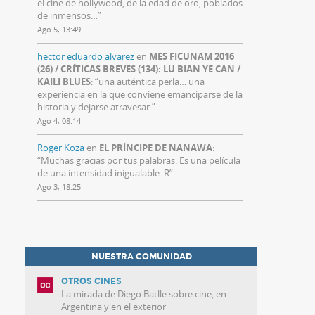
el cine de hollywood, de la edad de oro, poblados
de inmensos…
”
Ago 5, 13:49
hector eduardo alvarez
en
MES FICUNAM 2016
(26) / CRÍTICAS BREVES (134): LU BIAN YE CAN /
KAILI BLUES
: “
una auténtica perla… una
experiencia en la que conviene emanciparse de la
historia y dejarse atravesar.
”
Ago 4, 08:14
Roger Koza
en
EL PRÍNCIPE DE NANAWA
:
“
Muchas gracias por tus palabras. Es una película
de una intensidad inigualable. R
”
Ago 3, 18:25
NUESTRA COMUNIDAD
OTROS CINES
La mirada de Diego Batlle sobre cine, en
Argentina y en el exterior