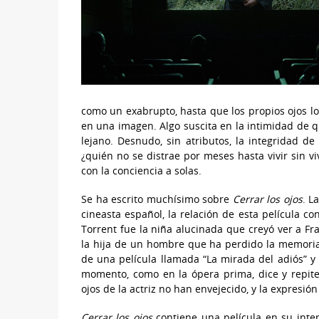
como un exabrupto, hasta que los propios ojos lo
en una imagen. Algo suscita en la intimidad de q
lejano. Desnudo, sin atributos, la integridad d
¿quién no se distrae por meses hasta vivir sin v
con la conciencia a solas.
Se ha escrito muchísimo sobre
Cerrar los ojos
. L
cineasta español, la relación de esta película c
Torrent fue la niña alucinada que creyó ver a F
la hija de un hombre que ha perdido la memoria.
de una película llamada “La mirada del adiós” y
momento, como en la ópera prima, dice y repite:
ojos de la actriz no han envejecido, y la expresi
Cerrar los ojos
contiene una película en su inter