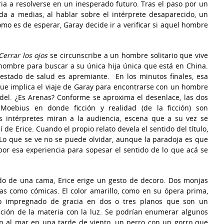
ia a resolverse en un inesperado futuro. Tras el paso por un
ada a medias, al hablar sobre el intérprete desaparecido, un
omo es de esperar, Garay decide ir a verificar si aquel hombre
Cerrar los ojos
se circunscribe a un hombre solitario que vive
hombre para buscar a su única hija única que está en China.
 estado de salud es apremiante. En los minutos finales, esa
que implica el viaje de Garay para encontrarse con un hombre
del. ¿Es Arenas? Conforme se aproxima el desenlace, las dos
Moebius en donde ficción y realidad (de la ficción) son
os intérpretes miran a la audiencia, escena que a su vez se
 de Erice. Cuando el propio relato devela el sentido del título,
 Lo que se ve no se puede olvidar, aunque la paradoja es que
por esa experiencia para sopesar el sentido de lo que acá se
do de una cama, Erice erige un gesto de decoro. Dos monjas
s como cómicas. El color amarillo, como en su ópera prima,
to impregnado de gracia en dos o tres planos que son un
ación de la materia con la luz. Se podrían enumerar algunos
 al mar en una tarde de viento, un perro con un gorro que