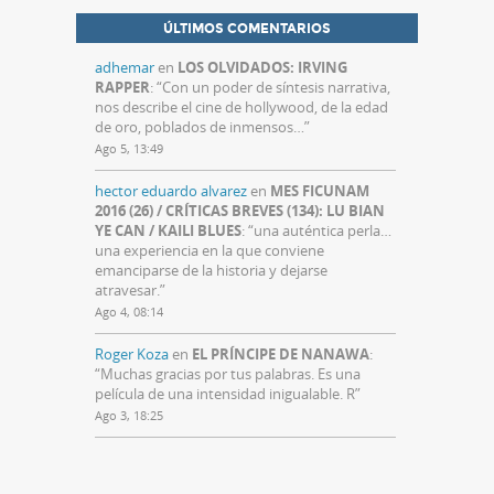
ÚLTIMOS COMENTARIOS
adhemar
en
LOS OLVIDADOS: IRVING
RAPPER
: “
Con un poder de síntesis narrativa,
nos describe el cine de hollywood, de la edad
de oro, poblados de inmensos…
”
Ago 5, 13:49
hector eduardo alvarez
en
MES FICUNAM
2016 (26) / CRÍTICAS BREVES (134): LU BIAN
YE CAN / KAILI BLUES
: “
una auténtica perla…
una experiencia en la que conviene
emanciparse de la historia y dejarse
atravesar.
”
Ago 4, 08:14
Roger Koza
en
EL PRÍNCIPE DE NANAWA
:
“
Muchas gracias por tus palabras. Es una
película de una intensidad inigualable. R
”
Ago 3, 18:25