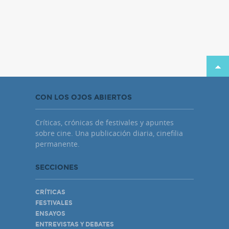
CON LOS OJOS ABIERTOS
Críticas, crónicas de festivales y apuntes
sobre cine. Una publicación diaria, cinefilia
permanente.
SECCIONES
CRÍTICAS
FESTIVALES
ENSAYOS
ENTREVISTAS Y DEBATES