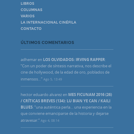
LIBROS
COLUMNAS
VARIOS
LA INTERNACIONAL CINÉFILA
CONTACTO
ÚLTIMOS COMENTARIOS
adhemar
en
LOS OLVIDADOS: IRVING RAPPER
:
“
Con un poder de síntesis narrativa, nos describe el
cine de hollywood, de la edad de oro, poblados de
inmensos…
”
Ago 5, 13:49
hector eduardo alvarez
en
MES FICUNAM 2016 (26)
/ CRÍTICAS BREVES (134): LU BIAN YE CAN / KAILI
BLUES
: “
una auténtica perla… una experiencia en la
que conviene emanciparse de la historia y dejarse
atravesar.
”
Ago 4, 08:14