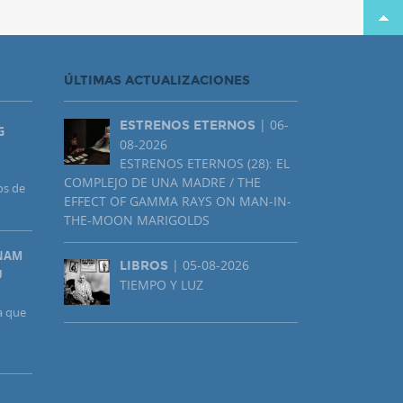
ÚLTIMAS ACTUALIZACIONES
| 06-
ESTRENOS ETERNOS
G
08-2026
ESTRENOS ETERNOS (28): EL
COMPLEJO DE UNA MADRE / THE
os de
EFFECT OF GAMMA RAYS ON MAN-IN-
THE-MOON MARIGOLDS
UNAM
| 05-08-2026
LIBROS
U
TIEMPO Y LUZ
a que