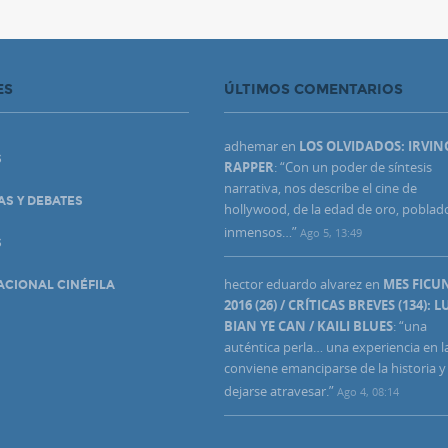
ES
ÚLTIMOS COMENTARIOS
adhemar
en
LOS OLVIDADOS: IRVIN
S
RAPPER
: “
Con un poder de síntesis
narrativa, nos describe el cine de
AS Y DEBATES
hollywood, de la edad de oro, poblad
inmensos…
”
Ago 5, 13:49
S
hector eduardo alvarez
en
MES FIC
ACIONAL CINÉFILA
2016 (26) / CRÍTICAS BREVES (134): L
BIAN YE CAN / KAILI BLUES
: “
una
auténtica perla… una experiencia en l
conviene emanciparse de la historia y
dejarse atravesar.
”
Ago 4, 08:14