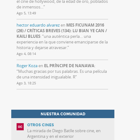
el cine de hollywood, de la edad de oro, poblados
de inmensos…
”
Ago 5, 13:49
hector eduardo alvarez
en
MES FICUNAM 2016
(26) / CRÍTICAS BREVES (134): LU BIAN YE CAN /
KAILI BLUES
: “
una auténtica perla… una
experiencia en la que conviene emanciparse de la
historia y dejarse atravesar.
”
Ago 4, 08:14
Roger Koza
en
EL PRÍNCIPE DE NANAWA
:
“
Muchas gracias por tus palabras. Es una película
de una intensidad inigualable. R
”
Ago 3, 18:25
NUESTRA COMUNIDAD
OTROS CINES
La mirada de Diego Batlle sobre cine, en
Argentina y en el exterior