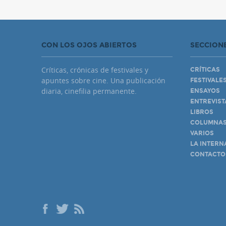
CON LOS OJOS ABIERTOS
SECCION
Críticas, crónicas de festivales y
CRÍTICAS
apuntes sobre cine. Una publicación
FESTIVALE
diaria, cinefilia permanente.
ENSAYOS
ENTREVIST
LIBROS
COLUMNA
VARIOS
LA INTERN
CONTACTO