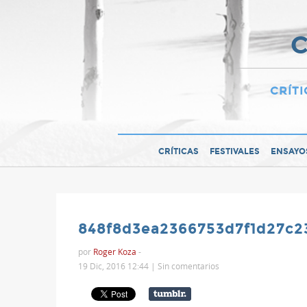
C
CRÍTI
CRÍTICAS
FESTIVALES
ENSAYO
848f8d3ea2366753d7f1d27c2
por
Roger Koza
-
19 Dic, 2016 12:44 |
Sin comentarios