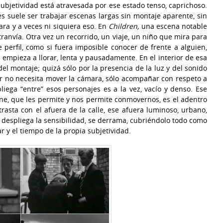
 subjetividad está atravesada por ese estado tenso, caprichoso.
es suele ser trabajar escenas largas sin montaje aparente, sin
ara y a veces ni siquiera eso. En
Children,
una escena notable
tranvía. Otra vez un recorrido, un viaje, un niño que mira para
 perfil, como si fuera imposible conocer de frente a alguien,
empieza a llorar, lenta y pausadamente. En el interior de esa
del montaje; quizá sólo por la presencia de la luz y del sonido
ctor no necesita mover la cámara, sólo acompañar con respeto a
iega “entre” esos personajes es a la vez, vacío y denso. Ese
fine, que les permite y nos permite conmovernos, es el adentro
trasta con el afuera de la calle, ese afuera luminoso, urbano,
e despliega la sensibilidad, se derrama, cubriéndolo todo como
ar y el tiempo de la propia subjetividad.