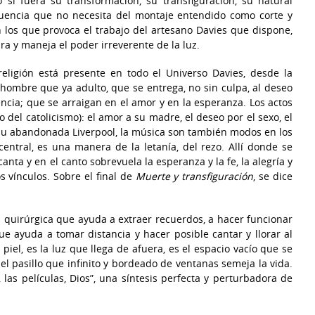
si fuera su transformación, su transfiguración, su natural
uencia que no necesita del montaje entendido como corte y
on los que provoca el trabajo del artesano Davies que dispone,
a y maneja el poder irreverente de la luz.
-religión está presente en todo el Universo Davies, desde la
 hombre que ya adulto, que se entrega, no sin culpa, al deseo
eencia; que se arraigan en el amor y en la esperanza. Los actos
o del catolicismo): el amor a su madre, el deseo por el sexo, el
 su abandonada Liverpool, la música son también modos en los
entral, es una manera de la letanía, del rezo. Allí donde se
nta y en el canto sobrevuela la esperanza y la fe, la alegría y
os vínculos. Sobre el final de
Muerte y transfiguración
, se dice
a quirúrgica que ayuda a extraer recuerdos, a hacer funcionar
 ayuda a tomar distancia y hacer posible cantar y llorar al
 piel, es la luz que llega de afuera, es el espacio vacío que se
 el pasillo que infinito y bordeado de ventanas semeja la vida.
las películas, Dios”, una síntesis perfecta y perturbadora de