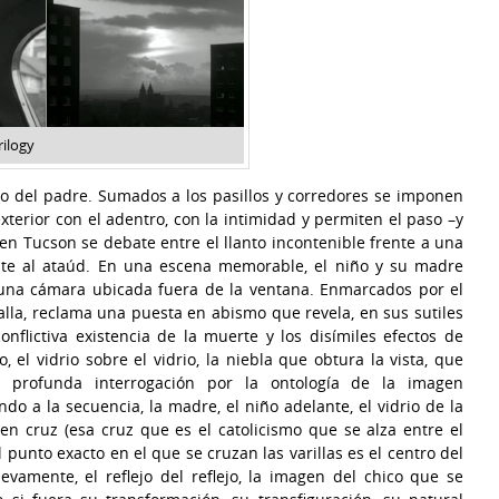
rilogy
rro del padre. Sumados a los pasillos y corredores se imponen
exterior con el adentro, con la intimidad y permiten el paso –y
ven Tucson se debate entre el llanto incontenible frente a una
ente al ataúd. En una escena memorable, el niño y su madre
r una cámara ubicada fuera de la ventana. Enmarcados por el
alla, reclama una puesta en abismo que revela, en sus sutiles
conflictiva existencia de la muerte y los disímiles efectos de
o, el vidrio sobre el vidrio, la niebla que obtura la vista, que
profunda interrogación por la ontología de la imagen
endo a la secuencia, la madre, el niño adelante, el vidrio de la
en cruz (esa cruz que es el catolicismo que se alza entre el
punto exacto en el que se cruzan las varillas es el centro del
evamente, el reflejo del reflejo, la imagen del chico que se