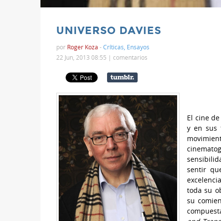
UNIVERSO DAVIES
por
Roger Koza
-
Críticas
,
Ensayos
22 Jun, 2013 08:55 |
comentarios
El cine de
y en sus 
movimien
cinematog
sensibilid
sentir qu
excelenci
toda su o
su comien
compuest