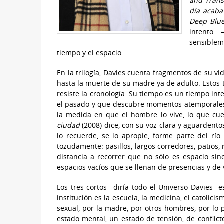
and Trans
día acaba
Deep Blu
intento 
sensiblem
tiempo y el espacio.
En la trilogía, Davies cuenta fragmentos de su vi
hasta la muerte de su madre ya de adulto. Estos t
resiste la cronología. Su tiempo es un tiempo inte
el pasado y que descubre momentos atemporales.
la medida en que el hombre lo vive, lo que cue
ciudad
(2008) dice, con su voz clara y aguardent
lo recuerde, se lo apropie, forme parte del rí
tozudamente: pasillos, largos corredores, patios,
distancia a recorrer que no sólo es espacio sin
espacios vacíos que se llenan de presencias y de 
Los tres cortos –diría todo el Universo Davies- 
institución es la escuela, la medicina, el catolici
sexual, por la madre, por otros hombres, por lo 
estado mental, un estado de tensión, de conflic