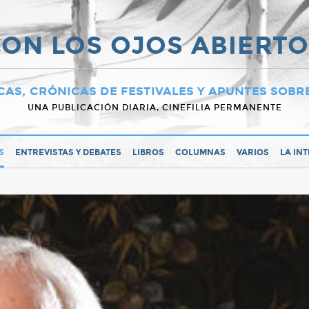
ON LOS OJOS ABIERT
CAS, CRÓNICAS DE FESTIVALES Y APUNTES SOBR
UNA PUBLICACIÓN DIARIA, CINEFILIA PERMANENTE
S
ENTREVISTAS Y DEBATES
LIBROS
COLUMNAS
VARIOS
LA IN