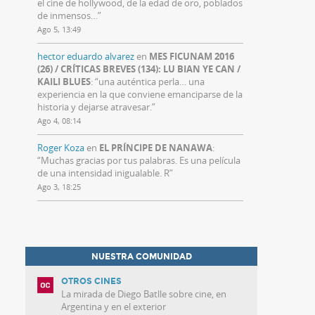
el cine de hollywood, de la edad de oro, poblados
de inmensos…
”
Ago 5, 13:49
hector eduardo alvarez
en
MES FICUNAM 2016
(26) / CRÍTICAS BREVES (134): LU BIAN YE CAN /
KAILI BLUES
: “
una auténtica perla… una
experiencia en la que conviene emanciparse de la
historia y dejarse atravesar.
”
Ago 4, 08:14
Roger Koza
en
EL PRÍNCIPE DE NANAWA
:
“
Muchas gracias por tus palabras. Es una película
de una intensidad inigualable. R
”
Ago 3, 18:25
NUESTRA COMUNIDAD
OTROS CINES
La mirada de Diego Batlle sobre cine, en
Argentina y en el exterior