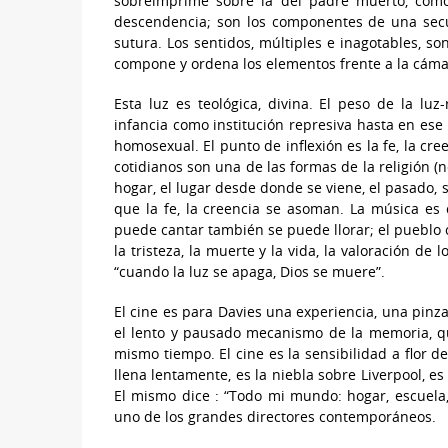
sobreimprime sobre la del padre muerto, como 
descendencia; son los componentes de una sec
sutura. Los sentidos, múltiples e inagotables, s
compone y ordena los elementos frente a la cámar
Esta luz es teológica, divina. El peso de la luz
infancia como institución represiva hasta en ese
homosexual. El punto de inflexión es la fe, la cr
cotidianos son una de las formas de la religión (n
hogar, el lugar desde donde se viene, el pasado,
que la fe, la creencia se asoman. La música es c
puede cantar también se puede llorar; el pueblo ca
la tristeza, la muerte y la vida, la valoración de l
“cuando la luz se apaga, Dios se muere”.
El cine es para Davies una experiencia, una pinz
el lento y pausado mecanismo de la memoria, que
mismo tiempo. El cine es la sensibilidad a flor de
llena lentamente, es la niebla sobre Liverpool, es
El mismo dice : “Todo mi mundo: hogar, escuela, 
uno de los grandes directores contemporáneos.