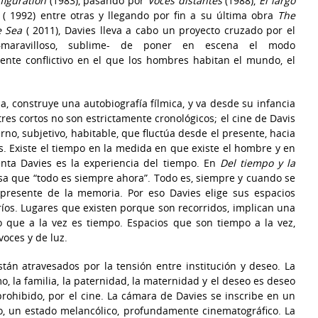
figuration
(1983), pasando por
Voces distantes
(1988),
El largo
( 1992) entre otras y llegando por fin a su última obra
The
e Sea
( 2011), Davies lleva a cabo un proyecto cruzado por el
–maravilloso, sublime- de poner en escena el modo
ente conflictivo en el que los hombres habitan el mundo, el
da, construye una autobiografía fílmica, y va desde su infancia
res cortos no son estrictamente cronológicos; el cine de Davis
rno, subjetivo, habitable, que fluctúa desde el presente, hacia
 Existe el tiempo en la medida en que existe el hombre y en
nta Davies es la experiencia del tiempo. En
Del tiempo y la
osa que “todo es siempre ahora”. Todo es, siempre y cuando se
o presente de la memoria. Por eso Davies elige sus espacios
 ríos. Lugares que existen porque son recorridos, implican una
o que a la vez es tiempo. Espacios que son tiempo a la vez,
voces y de luz.
están atravesados por la tensión entre institución y deseo. La
smo, la familia, la paternidad, la maternidad y el deseo es deseo
prohibido, por el cine. La cámara de Davies se inscribe en un
to, un estado melancólico, profundamente cinematográfico. La