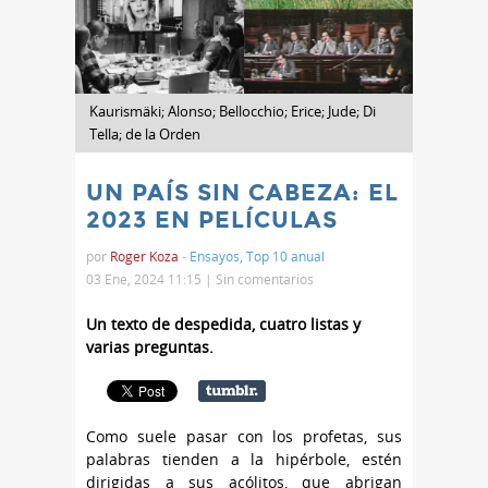
Kaurismäki; Alonso; Bellocchio; Erice; Jude; Di
Tella; de la Orden
UN PAÍS SIN CABEZA: EL
2023 EN PELÍCULAS
por
Roger Koza
-
Ensayos
,
Top 10 anual
03 Ene, 2024 11:15 |
Sin comentarios
Un texto de despedida, cuatro listas y
varias preguntas.
Como suele pasar con los profetas, sus
palabras tienden a la hipérbole, estén
dirigidas a sus acólitos, que abrigan