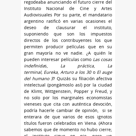
regodeaba anunciando el futuro cierre del
Instituto Nacional de Cine y Artes
Audiovisuales Por su parte, el mandatario
argentino ratificó en varias ocasiones el
deseo de clausurar el instituto,
suponiendo que son los impuestos
directos de los contribuyentes los que
permiten producir películas que en su
gran mayoría no ve nadie. ¿A quién le
pueden interesar películas como
Las cosas
indefinida
s,
La práctica
,
La
terminal,
Eureka
,
Arturo a los 30
o
El auge
del humano 3
? Quizás su filiación afectiva
intelectual (pongámoslo así) por la ciudad
de Klimt, Wittgenstein, Popper y Freud, y
no solo por los marginales economistas
vieneses que cita con auténtica devoción,
podría hacerle cambiar de opinión, si se
enterara de que varios de esos ignotos
títulos fueron celebrados en Viena. (Ahora
sabemos que de momento no hubo cierre;
el instituto sigue en pie, pero un