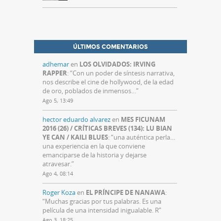
ÚLTIMOS COMENTARIOS
adhemar
en
LOS OLVIDADOS: IRVING
RAPPER
: “
Con un poder de síntesis narrativa,
nos describe el cine de hollywood, de la edad
de oro, poblados de inmensos…
”
Ago 5, 13:49
hector eduardo alvarez
en
MES FICUNAM
2016 (26) / CRÍTICAS BREVES (134): LU BIAN
YE CAN / KAILI BLUES
: “
una auténtica perla…
una experiencia en la que conviene
emanciparse de la historia y dejarse
atravesar.
”
Ago 4, 08:14
Roger Koza
en
EL PRÍNCIPE DE NANAWA
:
“
Muchas gracias por tus palabras. Es una
película de una intensidad inigualable. R
”
Ago 3, 18:25