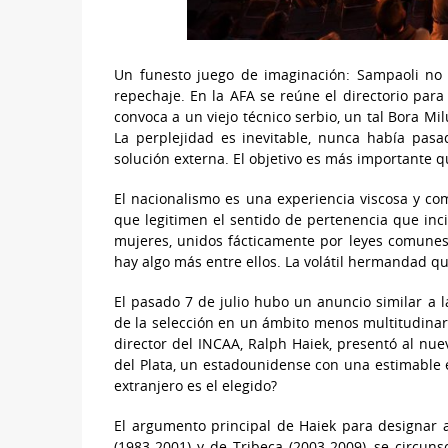
Un funesto juego de imaginación: Sampaoli no c
repechaje. En la AFA se reúne el directorio para
convoca a un viejo técnico serbio, un tal Bora Mi
La perplejidad es inevitable, nunca había pasa
solución externa. El objetivo es más importante qu
El nacionalismo es una experiencia viscosa y co
que legitimen el sentido de pertenencia que incit
mujeres, unidos fácticamente por leyes comunes
hay algo más entre ellos. La volátil hermandad qu
El pasado 7 de julio hubo un anuncio similar a l
de la selección en un ámbito menos multitudinar
director del INCAA, Ralph Haiek, presentó al nuev
del Plata, un estadounidense con una estimable e
extranjero es el elegido?
El argumento principal de Haiek para designar a 
(1983-2001) y de Tribeca (2003-2009), se circuns