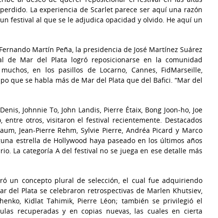
e perdido. La experiencia de Scarlet parece ser aquí una razón
un festival al que se le adjudica opacidad y olvido. He aquí un
de Fernando Martín Peña, la presidencia de José Martínez Suárez
val de Mar del Plata logró reposicionarse en la comunidad
muchos, en los pasillos de Locarno, Cannes, FidMarseille,
mpo que se habla más de Mar del Plata que del Bafici. “Mar del
Denis, Johnnie To, John Landis, Pierre Étaix, Bong Joon-ho, Joe
, entre otros, visitaron el festival recientemente. Destacados
um, Jean-Pierre Rehm, Sylvie Pierre, Andréa Picard y Marco
guna estrella de Hollywood haya paseado en los últimos años
rio. La categoría A del festival no se juega en ese detalle más
ró un concepto plural de selección, el cual fue adquiriendo
r del Plata se celebraron retrospectivas de Marlen Khutsiev,
nko, Kidlat Tahimik, Pierre Léon; también se privilegió el
culas recuperadas y en copias nuevas, las cuales en cierta