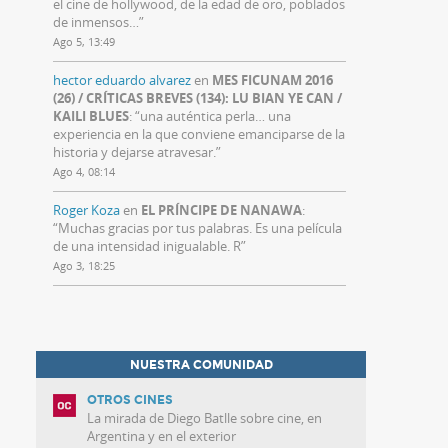
el cine de hollywood, de la edad de oro, poblados
de inmensos…
”
Ago 5, 13:49
hector eduardo alvarez
en
MES FICUNAM 2016
(26) / CRÍTICAS BREVES (134): LU BIAN YE CAN /
KAILI BLUES
: “
una auténtica perla… una
experiencia en la que conviene emanciparse de la
historia y dejarse atravesar.
”
Ago 4, 08:14
Roger Koza
en
EL PRÍNCIPE DE NANAWA
:
“
Muchas gracias por tus palabras. Es una película
de una intensidad inigualable. R
”
Ago 3, 18:25
NUESTRA COMUNIDAD
OTROS CINES
La mirada de Diego Batlle sobre cine, en
Argentina y en el exterior