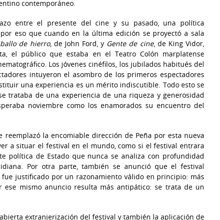
gentino contemporáneo.
lazo entre el presente del cine y su pasado, una política
 por eso que cuando en la última edición se proyectó a sala
aballo de hierro
, de John Ford, y
Gente de cine
, de King Vidor,
a, el público que estaba en el Teatro Colón marplatense
nematográfico. Los jóvenes cinéfilos, los jubilados habitués del
pectadores intuyeron el asombro de los primeros espectadores
nstituir una experiencia es un mérito indiscutible. Todo esto se
; se trataba de una experiencia de una riqueza y generosidad
esperaba noviembre como los enamorados su encuentro del
e reemplazó la encomiable dirección de Peña por esta nueva
r a situar el festival en el mundo, como si el festival entrara
te política de Estado que nunca se analiza con profundidad
idiana. Por otra parte, también se anunció que el festival
e fue justificado por un razonamiento válido en principio: más
r ese mismo anuncio resulta más antipático: se trata de un
abierta extranjerización del festival y también la aplicación de