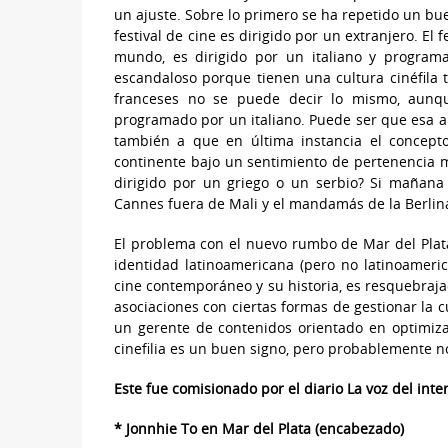
un ajuste. Sobre lo primero se ha repetido un bu
festival de cine es dirigido por un extranjero. El 
mundo, es dirigido por un italiano y program
escandaloso porque tienen una cultura cinéfila
franceses no se puede decir lo mismo, aunque
programado por un italiano. Puede ser que esa a
también a que en última instancia el concept
continente bajo un sentimiento de pertenencia m
dirigido por un griego o un serbio? Si mañana 
Cannes fuera de Mali y el mandamás de la Berlina
El problema con el nuevo rumbo de Mar del Plata 
identidad latinoamericana (pero no latinoameric
cine contemporáneo y su historia, es resquebrajad
asociaciones con ciertas formas de gestionar la c
un gerente de contenidos orientado en optimiz
cinefilia es un buen signo, pero probablemente no
Este fue comisionado por el diario La voz del inte
* Jonnhie To en Mar del Plata (encabezado)