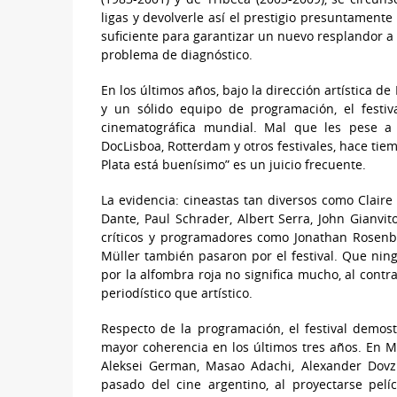
ligas y devolverle así el prestigio presuntament
suficiente para garantizar un nuevo resplandor a 
problema de diagnóstico.
En los últimos años, bajo la dirección artística 
y un sólido equipo de programación, el festi
cinematográfica mundial. Mal que les pese a 
DocLisboa, Rotterdam y otros festivales, hace tie
Plata está buenísimo” es un juicio frecuente.
La evidencia: cineastas tan diversos como Claire 
Dante, Paul Schrader, Albert Serra, John Gianvito
críticos y programadores como Jonathan Rosenba
Müller también pasaron por el festival. Que nin
por la alfombra roja no significa mucho, al contra
periodístico que artístico.
Respecto de la programación, el festival demost
mayor coherencia en los últimos tres años. En Ma
Aleksei German, Masao Adachi, Alexander Dovzhe
pasado del cine argentino, al proyectarse pelí