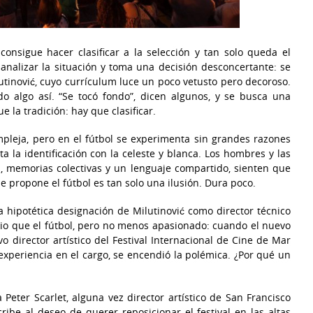
onsigue hacer clasificar a la selección y tan solo queda el
 analizar la situación y toma una decisión desconcertante: se
lutinović, cuyo currículum luce un poco vetusto pero decoroso.
do algo así. “Se tocó fondo”, dicen algunos, y se busca una
e la tradición: hay que clasificar.
mpleja, pero en el fútbol se experimenta sin grandes razones
a la identificación con la celeste y blanca. Los hombres y las
, memorias colectivas y un lenguaje compartido, sienten que
e propone el fútbol es tan solo una ilusión. Dura poco.
a hipotética designación de Milutinović como director técnico
io que el fútbol, pero no menos apasionado: cuando el nuevo
o director artístico del Festival Internacional de Cine de Mar
xperiencia en el cargo, se encendió la polémica. ¿Por qué un
Peter Scarlet, alguna vez director artístico de San Francisco
cribe al deseo de querer reposicionar el festival en las altas