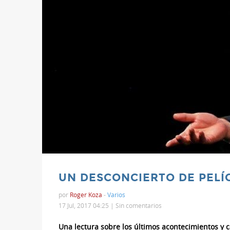
UN DESCONCIERTO DE PELÍ
por
Roger Koza
-
Varios
17 Jul, 2017 04:25 |
Sin comentarios
Una lectura sobre los últimos acontecimientos y c