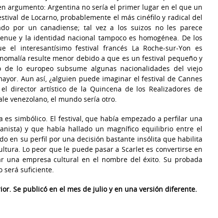
en argumento: Argentina no sería el primer lugar en el que un
festival de Locarno, probablemente el más cinéfilo y radical del
ado por un canadiense; tal vez a los suizos no les parece
 tenue y la identidad nacional tampoco es homogénea. De los
 el interesantísimo festival francés La Roche-sur-Yon es
nomalía resulte menor debido a que es un festival pequeño y
o de lo europeo subsume algunas nacionalidades del viejo
ayor. Aun así, ¿alguien puede imaginar el festival de Cannes
el director artístico de la Quincena de los Realizadores de
le venezolano, el mundo sería otro.
es simbólico. El festival, que había empezado a perfilar una
anista) y que había hallado un magnífico equilibrio entre el
o en su perfil por una decisión bastante insólita que habilita
ultura. Lo peor que le puede pasar a Scarlet es convertirse en
ar una empresa cultural en el nombre del éxito. Su probada
 será suficiente.
rior. Se publicó en el mes de julio y en una versión diferente.