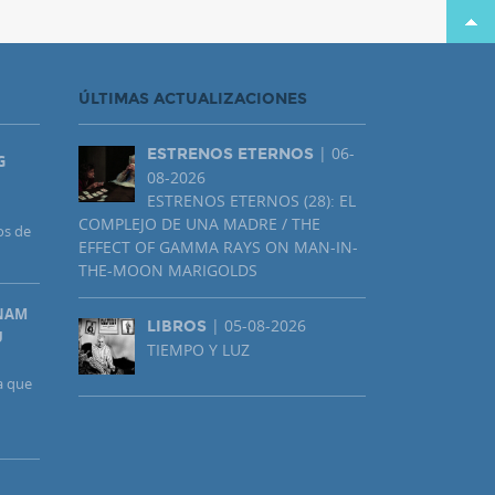
ÚLTIMAS ACTUALIZACIONES
| 06-
ESTRENOS ETERNOS
G
08-2026
ESTRENOS ETERNOS (28): EL
COMPLEJO DE UNA MADRE / THE
os de
EFFECT OF GAMMA RAYS ON MAN-IN-
THE-MOON MARIGOLDS
UNAM
| 05-08-2026
LIBROS
U
TIEMPO Y LUZ
a que