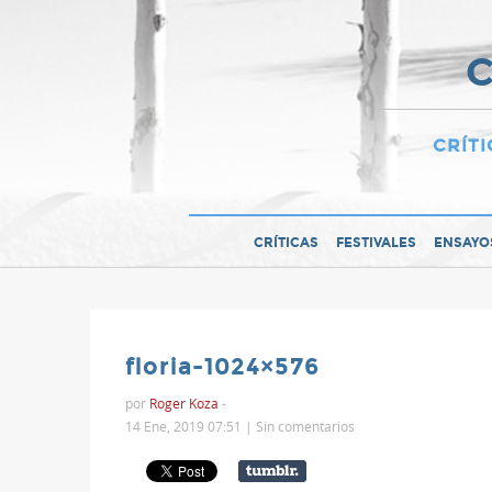
C
CRÍTI
CRÍTICAS
FESTIVALES
ENSAYO
floria-1024×576
por
Roger Koza
-
14 Ene, 2019 07:51 |
Sin comentarios