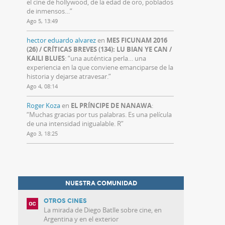
el cine de hollywood, de la edad de oro, poblados
de inmensos…
”
Ago 5, 13:49
hector eduardo alvarez
en
MES FICUNAM 2016
(26) / CRÍTICAS BREVES (134): LU BIAN YE CAN /
KAILI BLUES
: “
una auténtica perla… una
experiencia en la que conviene emanciparse de la
historia y dejarse atravesar.
”
Ago 4, 08:14
Roger Koza
en
EL PRÍNCIPE DE NANAWA
:
“
Muchas gracias por tus palabras. Es una película
de una intensidad inigualable. R
”
Ago 3, 18:25
NUESTRA COMUNIDAD
OTROS CINES
La mirada de Diego Batlle sobre cine, en
Argentina y en el exterior