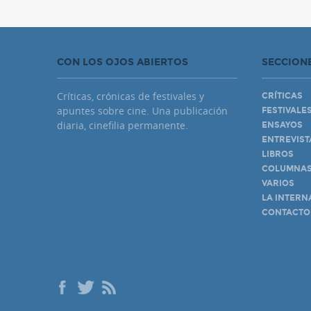
CON LOS OJOS ABIERTOS
SECCION
Críticas, crónicas de festivales y
CRÍTICAS
apuntes sobre cine. Una publicación
FESTIVALE
diaria, cinefilia permanente.
ENSAYOS
ENTREVIST
LIBROS
COLUMNA
VARIOS
LA INTERN
CONTACTO