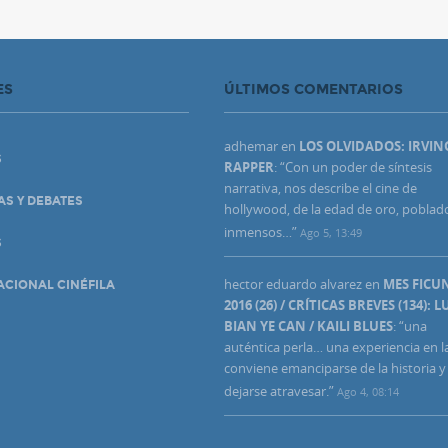
ES
ÚLTIMOS COMENTARIOS
adhemar
en
LOS OLVIDADOS: IRVIN
S
RAPPER
: “
Con un poder de síntesis
narrativa, nos describe el cine de
AS Y DEBATES
hollywood, de la edad de oro, poblad
inmensos…
”
Ago 5, 13:49
S
hector eduardo alvarez
en
MES FIC
ACIONAL CINÉFILA
2016 (26) / CRÍTICAS BREVES (134): L
BIAN YE CAN / KAILI BLUES
: “
una
auténtica perla… una experiencia en l
conviene emanciparse de la historia y
dejarse atravesar.
”
Ago 4, 08:14