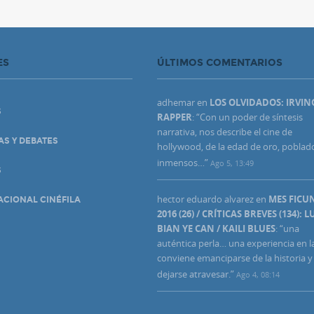
ES
ÚLTIMOS COMENTARIOS
adhemar
en
LOS OLVIDADOS: IRVIN
S
RAPPER
: “
Con un poder de síntesis
narrativa, nos describe el cine de
AS Y DEBATES
hollywood, de la edad de oro, poblad
inmensos…
”
Ago 5, 13:49
S
hector eduardo alvarez
en
MES FIC
ACIONAL CINÉFILA
2016 (26) / CRÍTICAS BREVES (134): L
BIAN YE CAN / KAILI BLUES
: “
una
auténtica perla… una experiencia en l
conviene emanciparse de la historia y
dejarse atravesar.
”
Ago 4, 08:14