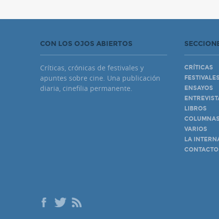
CON LOS OJOS ABIERTOS
SECCION
Críticas, crónicas de festivales y
CRÍTICAS
apuntes sobre cine. Una publicación
FESTIVALE
diaria, cinefilia permanente.
ENSAYOS
ENTREVIST
LIBROS
COLUMNA
VARIOS
LA INTERN
CONTACTO