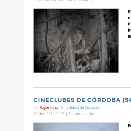
B
m
t
I
a
CINECLUBES DE CÓRDOBA (54
por
Roger Koza
-
Cineclubes de Córdoba
10 Nov, 2014 04:05 |
Sin comentarios
P