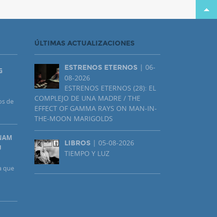
ÚLTIMAS ACTUALIZACIONES
| 06-
ESTRENOS ETERNOS
G
08-2026
ESTRENOS ETERNOS (28): EL
COMPLEJO DE UNA MADRE / THE
os de
EFFECT OF GAMMA RAYS ON MAN-IN-
THE-MOON MARIGOLDS
UNAM
| 05-08-2026
LIBROS
U
TIEMPO Y LUZ
a que