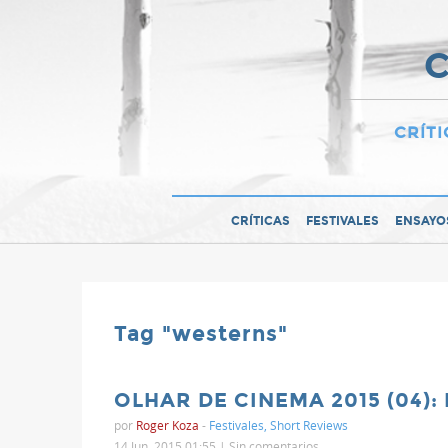
C
CRÍTI
CRÍTICAS
FESTIVALES
ENSAYO
Tag "westerns"
OLHAR DE CINEMA 2015 (04)
por
Roger Koza
-
Festivales
,
Short Reviews
14 Jun, 2015 01:55 |
Sin comentarios