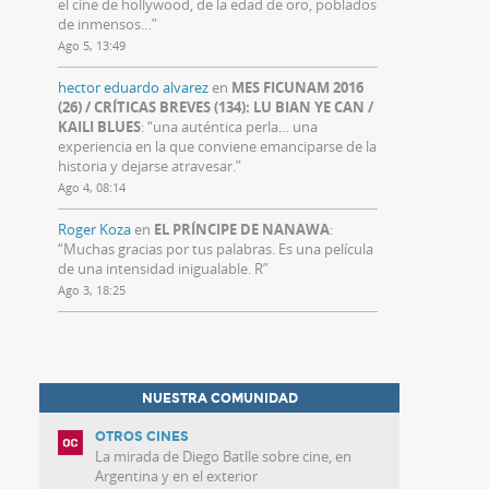
el cine de hollywood, de la edad de oro, poblados
de inmensos…
”
Ago 5, 13:49
hector eduardo alvarez
en
MES FICUNAM 2016
(26) / CRÍTICAS BREVES (134): LU BIAN YE CAN /
KAILI BLUES
: “
una auténtica perla… una
experiencia en la que conviene emanciparse de la
historia y dejarse atravesar.
”
Ago 4, 08:14
Roger Koza
en
EL PRÍNCIPE DE NANAWA
:
“
Muchas gracias por tus palabras. Es una película
de una intensidad inigualable. R
”
Ago 3, 18:25
NUESTRA COMUNIDAD
OTROS CINES
La mirada de Diego Batlle sobre cine, en
Argentina y en el exterior