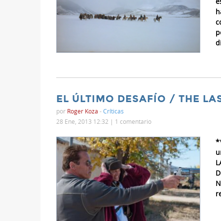
e
h
c
p
d
EL ÚLTIMO DESAFÍO / THE LA
por
Roger Koza
-
Críticas
28 Ene, 2013 12:32 |
1 comentario
*
u
L
D
N
r