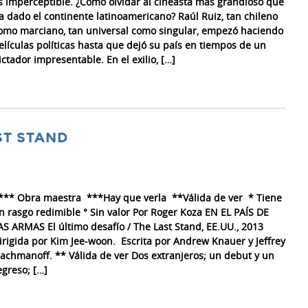
s imperceptible. ¿Cómo olvidar al cineasta más grandioso que
a dado el continente latinoamericano? Raúl Ruiz, tan chileno
omo marciano, tan universal como singular, empezó haciendo
elículas políticas hasta que dejó su país en tiempos de un
ictador impresentable. En el exilio, […]
ST STAND
*** Obra maestra ***Hay que verla **Válida de ver * Tiene
n rasgo redimible ° Sin valor Por Roger Koza EN EL PAÍS DE
AS ARMAS El último desafío / The Last Stand, EE.UU., 2013
irigida por Kim Jee-woon. Escrita por Andrew Knauer y Jeffrey
achmanoff. ** Válida de ver Dos extranjeros; un debut y un
egreso; […]