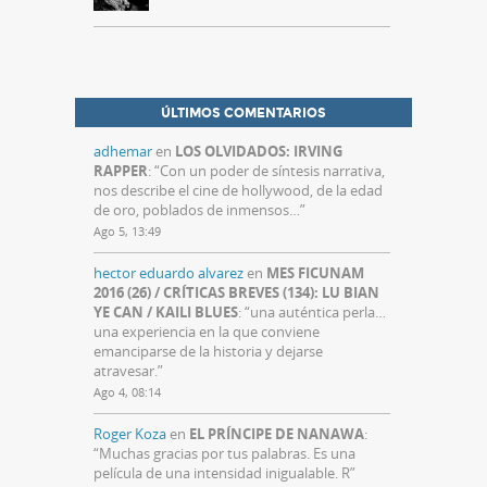
ÚLTIMOS COMENTARIOS
adhemar
en
LOS OLVIDADOS: IRVING
RAPPER
: “
Con un poder de síntesis narrativa,
nos describe el cine de hollywood, de la edad
de oro, poblados de inmensos…
”
Ago 5, 13:49
hector eduardo alvarez
en
MES FICUNAM
2016 (26) / CRÍTICAS BREVES (134): LU BIAN
YE CAN / KAILI BLUES
: “
una auténtica perla…
una experiencia en la que conviene
emanciparse de la historia y dejarse
atravesar.
”
Ago 4, 08:14
Roger Koza
en
EL PRÍNCIPE DE NANAWA
:
“
Muchas gracias por tus palabras. Es una
película de una intensidad inigualable. R
”