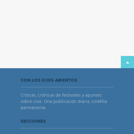
CON LOS OJOS ABIERTOS
Críticas, crónicas de festivales y apuntes
sobre cine. Una publicación diaria, cinefilia
permanente.
SECCIONES