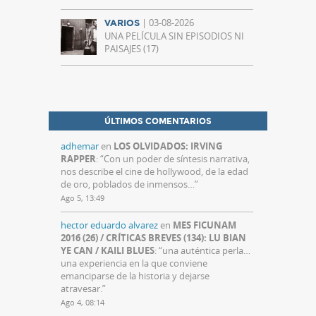
| 03-08-2026
VARIOS
UNA PELÍCULA SIN EPISODIOS NI
PAISAJES (17)
ÚLTIMOS COMENTARIOS
adhemar
en
LOS OLVIDADOS: IRVING
RAPPER
: “
Con un poder de síntesis narrativa,
nos describe el cine de hollywood, de la edad
de oro, poblados de inmensos…
”
Ago 5, 13:49
hector eduardo alvarez
en
MES FICUNAM
2016 (26) / CRÍTICAS BREVES (134): LU BIAN
YE CAN / KAILI BLUES
: “
una auténtica perla…
una experiencia en la que conviene
emanciparse de la historia y dejarse
atravesar.
”
Ago 4, 08:14