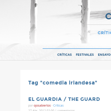
C
CRÍTI
CRÍTICAS
FESTIVALES
ENSAYO
Tag "comedia irlandesa"
EL GUARDIA / THE GUARD
por
ojosabiertos
-
Críticas
27 Abr, 2012 02:00 |
comentarios