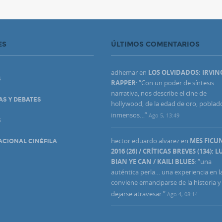
ES
ÚLTIMOS COMENTARIOS
adhemar
en
LOS OLVIDADOS: IRVIN
S
RAPPER
: “
Con un poder de síntesis
narrativa, nos describe el cine de
AS Y DEBATES
hollywood, de la edad de oro, poblad
inmensos…
”
Ago 5, 13:49
S
hector eduardo alvarez
en
MES FIC
ACIONAL CINÉFILA
2016 (26) / CRÍTICAS BREVES (134): L
BIAN YE CAN / KAILI BLUES
: “
una
auténtica perla… una experiencia en l
conviene emanciparse de la historia y
dejarse atravesar.
”
Ago 4, 08:14