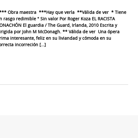
*** Obra maestra ***Hay que verla **Válida de ver * Tiene
n rasgo redimible ° Sin valor Por Roger Koza EL RACISTA
ONACHÓN El guardia / The Guard, Irlanda, 2010 Escrita y
irigida por John M McDonagh. ** Válida de ver Una ópera
rima interesante, feliz en su liviandad y cómoda en su
orrecta incorreción […]