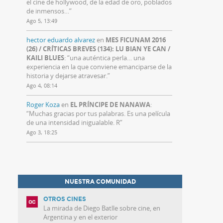
el cine de hollywood, de la edad de oro, poblados
de inmensos…
”
Ago 5, 13:49
hector eduardo alvarez
en
MES FICUNAM 2016
(26) / CRÍTICAS BREVES (134): LU BIAN YE CAN /
KAILI BLUES
: “
una auténtica perla… una
experiencia en la que conviene emanciparse de la
historia y dejarse atravesar.
”
Ago 4, 08:14
Roger Koza
en
EL PRÍNCIPE DE NANAWA
:
“
Muchas gracias por tus palabras. Es una película
de una intensidad inigualable. R
”
Ago 3, 18:25
NUESTRA COMUNIDAD
OTROS CINES
La mirada de Diego Batlle sobre cine, en
Argentina y en el exterior