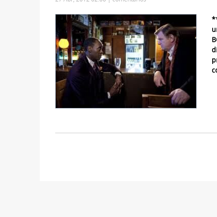
*
u
B
d
p
c