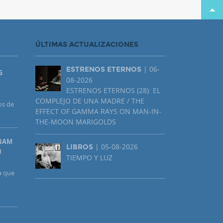
ÚLTIMAS ACTUALIZACIONES
| 06-
ESTRENOS ETERNOS
G
08-2026
ESTRENOS ETERNOS (28): EL
COMPLEJO DE UNA MADRE / THE
os de
EFFECT OF GAMMA RAYS ON MAN-IN-
THE-MOON MARIGOLDS
UNAM
| 05-08-2026
LIBROS
U
TIEMPO Y LUZ
a que