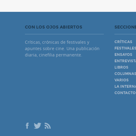
CON LOS OJOS ABIERTOS
SECCION
Críticas, crónicas de festivales y
CRÍTICAS
apuntes sobre cine. Una publicación
FESTIVALE
diaria, cinefilia permanente.
ENSAYOS
ENTREVIST
LIBROS
COLUMNA
VARIOS
LA INTERN
CONTACTO