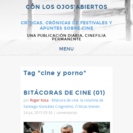
CON LOS OJOS ABIERTOS
CRÍTICAS, CRÓNICAS DE FESTIVALES Y
APUNTES SOBRE CINE
UNA PUBLICACIÓN DIARIA, CINEFILIA
PERMANENTE
MENU
Tag "cine y porno"
BITÁCORAS DE CINE (01)
por
Roger Koza
-
Bitácora de cine: la columna de
Santiago González Cragnolino
,
Críticas breves
24 Jul, 2015 05:30 |
comentarios