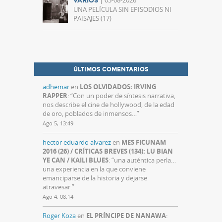
VARIOS
UNA PELÍCULA SIN EPISODIOS NI
PAISAJES (17)
ÚLTIMOS COMENTARIOS
adhemar
en
LOS OLVIDADOS: IRVING
RAPPER
: “
Con un poder de síntesis narrativa,
nos describe el cine de hollywood, de la edad
de oro, poblados de inmensos…
”
Ago 5, 13:49
hector eduardo alvarez
en
MES FICUNAM
2016 (26) / CRÍTICAS BREVES (134): LU BIAN
YE CAN / KAILI BLUES
: “
una auténtica perla…
una experiencia en la que conviene
emanciparse de la historia y dejarse
atravesar.
”
Ago 4, 08:14
Roger Koza
en
EL PRÍNCIPE DE NANAWA
: