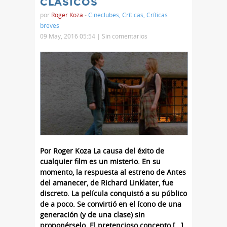
CLÁSICOS
por
Roger Koza
-
Cineclubes
,
Críticas
,
Críticas
breves
09 May, 2016 05:54 |
Sin comentarios
Por Roger Koza La causa del éxito de
cualquier film es un misterio. En su
momento, la respuesta al estreno de Antes
del amanecer, de Richard Linklater, fue
discreto. La película conquistó a su público
de a poco. Se convirtió en el ícono de una
generación (y de una clase) sin
proponérselo. El pretencioso concepto […]