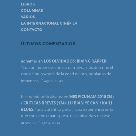
LIBROS
COLUMNAS
VARIOS
LA INTERNACIONAL CINÉFILA
CONTACTO
ÚLTIMOS COMENTARIOS
adhemar
en
LOS OLVIDADOS: IRVING RAPPER
:
“
Con un poder de síntesis narrativa, nos describe el
cine de hollywood, de la edad de oro, poblados de
inmensos…
”
Ago 5, 13:49
hector eduardo alvarez
en
MES FICUNAM 2016 (26)
/ CRÍTICAS BREVES (134): LU BIAN YE CAN / KAILI
BLUES
: “
una auténtica perla… una experiencia en la
que conviene emanciparse de la historia y dejarse
atravesar.
”
Ago 4, 08:14