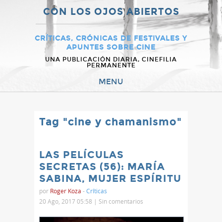
CON LOS OJOS ABIERTOS
CRÍTICAS, CRÓNICAS DE FESTIVALES Y
APUNTES SOBRE CINE
UNA PUBLICACIÓN DIARIA, CINEFILIA
PERMANENTE
MENU
Tag "cine y chamanismo"
LAS PELÍCULAS
SECRETAS (56): MARÍA
SABINA, MUJER ESPÍRITU
por
Roger Koza
-
Críticas
20 Ago, 2017 05:58 |
Sin comentarios