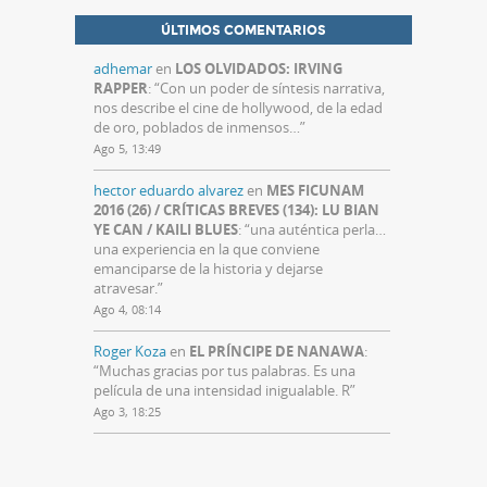
ÚLTIMOS COMENTARIOS
adhemar
en
LOS OLVIDADOS: IRVING
RAPPER
: “
Con un poder de síntesis narrativa,
nos describe el cine de hollywood, de la edad
de oro, poblados de inmensos…
”
Ago 5, 13:49
hector eduardo alvarez
en
MES FICUNAM
2016 (26) / CRÍTICAS BREVES (134): LU BIAN
YE CAN / KAILI BLUES
: “
una auténtica perla…
una experiencia en la que conviene
emanciparse de la historia y dejarse
atravesar.
”
Ago 4, 08:14
Roger Koza
en
EL PRÍNCIPE DE NANAWA
:
“
Muchas gracias por tus palabras. Es una
película de una intensidad inigualable. R
”
Ago 3, 18:25