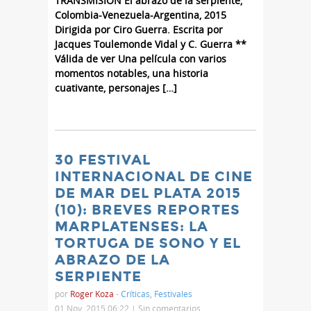
TRANSMISIÓN El abrazo de la serpiente,
Colombia-Venezuela-Argentina, 2015
Dirigida por Ciro Guerra. Escrita por
Jacques Toulemonde Vidal y C. Guerra **
Válida de ver Una película con varios
momentos notables, una historia
cuativante, personajes […]
30 FESTIVAL
INTERNACIONAL DE CINE
DE MAR DEL PLATA 2015
(10): BREVES REPORTES
MARPLATENSES: LA
TORTUGA DE SONO Y EL
ABRAZO DE LA
SERPIENTE
por
Roger Koza
-
Críticas
,
Festivales
01 Nov, 2015 06:22 |
Sin comentarios