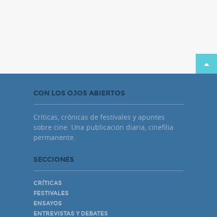
CON LOS OJOS ABIERTOS
Críticas, crónicas de festivales y apuntes
sobre cine. Una publicación diaria, cinefilia
permanente.
SECCIONES
CRÍTICAS
FESTIVALES
ENSAYOS
ENTREVISTAS Y DEBATES