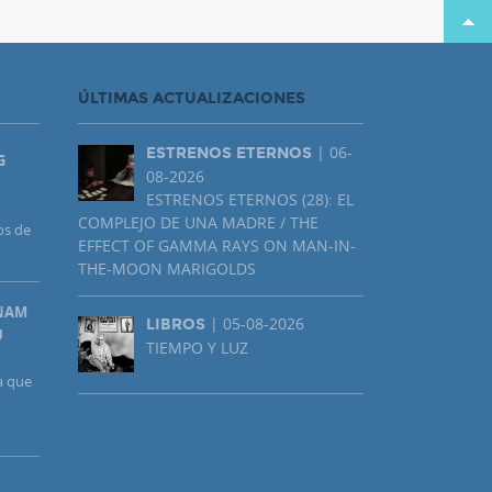
ÚLTIMAS ACTUALIZACIONES
| 06-
ESTRENOS ETERNOS
G
08-2026
ESTRENOS ETERNOS (28): EL
COMPLEJO DE UNA MADRE / THE
os de
EFFECT OF GAMMA RAYS ON MAN-IN-
THE-MOON MARIGOLDS
UNAM
| 05-08-2026
LIBROS
U
TIEMPO Y LUZ
a que