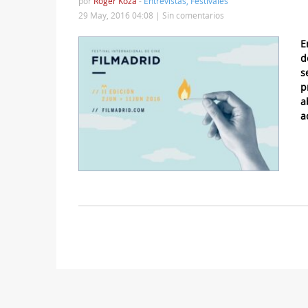
por
Roger Koza
-
Entrevistas
,
Festivales
29 May, 2016 04:08 |
Sin comentarios
E
d
s
p
a
a