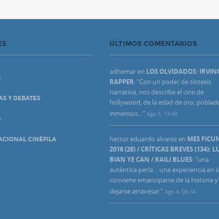
ES
ÚLTIMOS COMENTARIOS
adhemar
en
LOS OLVIDADOS: IRVIN
S
RAPPER
: “
Con un poder de síntesis
narrativa, nos describe el cine de
AS Y DEBATES
hollywood, de la edad de oro, poblad
inmensos…
”
Ago 5, 13:49
S
hector eduardo alvarez
en
MES FIC
ACIONAL CINÉFILA
2016 (26) / CRÍTICAS BREVES (134): L
BIAN YE CAN / KAILI BLUES
: “
una
auténtica perla… una experiencia en l
conviene emanciparse de la historia y
dejarse atravesar.
”
Ago 4, 08:14