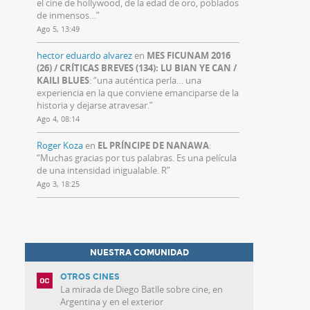
el cine de hollywood, de la edad de oro, poblados
de inmensos…
”
Ago 5, 13:49
hector eduardo alvarez
en
MES FICUNAM 2016
(26) / CRÍTICAS BREVES (134): LU BIAN YE CAN /
KAILI BLUES
: “
una auténtica perla… una
experiencia en la que conviene emanciparse de la
historia y dejarse atravesar.
”
Ago 4, 08:14
Roger Koza
en
EL PRÍNCIPE DE NANAWA
:
“
Muchas gracias por tus palabras. Es una película
de una intensidad inigualable. R
”
Ago 3, 18:25
NUESTRA COMUNIDAD
OTROS CINES
La mirada de Diego Batlle sobre cine, en
Argentina y en el exterior