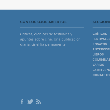
CON LOS OJOS ABIERTOS
SECCION
Críticas, crónicas de festivales y
CRÍTICAS
apuntes sobre cine. Una publicación
FESTIVALE
diaria, cinefilia permanente.
ENSAYOS
ENTREVIST
LIBROS
COLUMNA
VARIOS
LA INTERN
CONTACTO