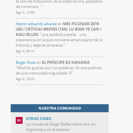
el cine de hollywood, de la edad de oro, poblados
de inmensos…
”
Ago 5, 13:49
hector eduardo alvarez
en
MES FICUNAM 2016
(26) / CRÍTICAS BREVES (134): LU BIAN YE CAN /
KAILI BLUES
: “
una auténtica perla… una
experiencia en la que conviene emanciparse de la
historia y dejarse atravesar.
”
Ago 4, 08:14
Roger Koza
en
EL PRÍNCIPE DE NANAWA
:
“
Muchas gracias por tus palabras. Es una película
de una intensidad inigualable. R
”
Ago 3, 18:25
NUESTRA COMUNIDAD
OTROS CINES
La mirada de Diego Batlle sobre cine, en
Argentina y en el exterior