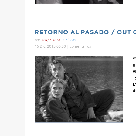
RETORNO AL PASADO / OUT O
por
Roger Koza
-
Críticas
16 Dic, 2015 06:50 |
comentarios
*
u
V
1
M
d