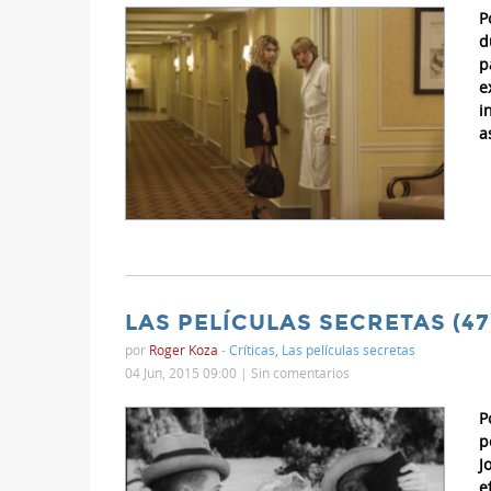
P
d
p
e
i
a
LAS PELÍCULAS SECRETAS (47
por
Roger Koza
-
Críticas
,
Las películas secretas
04 Jun, 2015 09:00 |
Sin comentarios
P
p
J
e