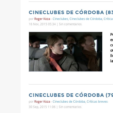
CINECLUBES DE CÓRDOBA (83
por
Roger Koza
-
Cineclubes
,
Cineclubes de Córdoba
,
Crítica
16 Nov, 2015 05:34 |
Sin comentarios
P
e
c
o
l
l
CINECLUBES DE CÓRDOBA (79
por
Roger Koza
-
Cineclubes de Córdoba
,
Críticas breves
30 Sep, 2015 11:06 |
Sin comentarios