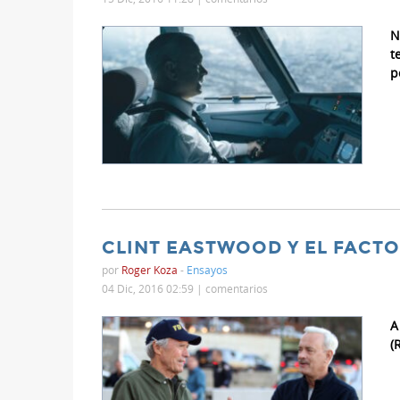
N
t
p
CLINT EASTWOOD Y EL FACT
por
Roger Koza
-
Ensayos
04 Dic, 2016 02:59 |
comentarios
A
(