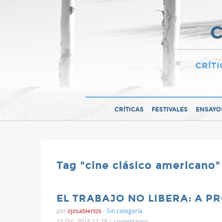
C
CRÍTI
CRÍTICAS
FESTIVALES
ENSAYO
Tag "cine clásico americano"
EL TRABAJO NO LIBERA: A P
por
ojosabiertos
-
Sin categoría
15 Dic, 2016 11:28 |
comentarios