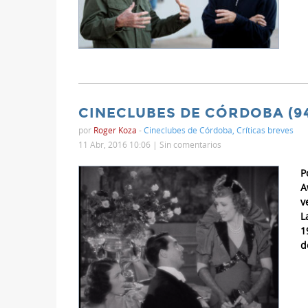
CINECLUBES DE CÓRDOBA (94
por
Roger Koza
-
Cineclubes de Córdoba
,
Críticas breves
11 Abr, 2016 10:06 |
Sin comentarios
P
A
v
L
1
d