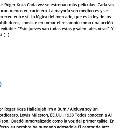
or Roger Koza Cada vez se estrenan más películas. Cada vez
uran menos en cartelera. La mayoría son mediocres y se
arecen entre sí. La lógica del mercado, que es la ley de los
xhibidores, consiste en tomar el recambio como una acción
nevitable. “Este jueves van todas estas y salen tales otras”. Y
sí […]
)
or Roger Koza Hallelujah I’m a Bum / Aleluya soy un
ordiosero, Lewis Mileston, EE.UU., 1933 Todos conocen a Al
olson. Quedó inmortalizado como la voz del primer talkie. En
fecto, su nombre ha quedado adosado a El cantor de jazz