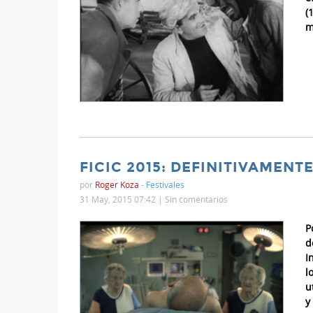
(
m
FICIC 2015: DEFINITIVAMENT
por
Roger Koza
-
Festivales
31 May, 2015 07:42 |
Sin comentarios
P
d
I
l
u
y