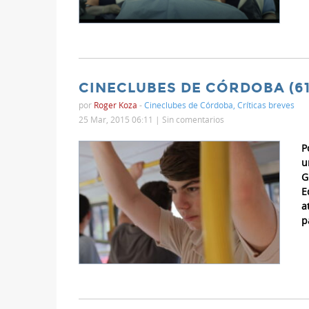
CINECLUBES DE CÓRDOBA (61
por
Roger Koza
-
Cineclubes de Córdoba
,
Críticas breves
25 Mar, 2015 06:11 |
Sin comentarios
P
u
G
E
a
p