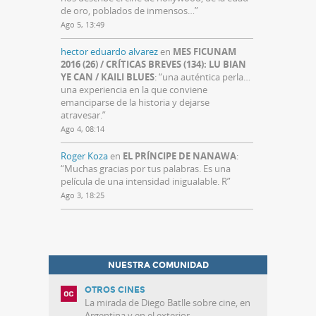
de oro, poblados de inmensos…
”
Ago 5, 13:49
hector eduardo alvarez
en
MES FICUNAM
2016 (26) / CRÍTICAS BREVES (134): LU BIAN
YE CAN / KAILI BLUES
: “
una auténtica perla…
una experiencia en la que conviene
emanciparse de la historia y dejarse
atravesar.
”
Ago 4, 08:14
Roger Koza
en
EL PRÍNCIPE DE NANAWA
:
“
Muchas gracias por tus palabras. Es una
película de una intensidad inigualable. R
”
Ago 3, 18:25
NUESTRA COMUNIDAD
OTROS CINES
La mirada de Diego Batlle sobre cine, en
Argentina y en el exterior