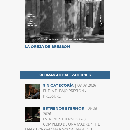
LA OREJA DE BRESSON
ÚLTIMAS ACTUALIZACIONES
| 08-08-2026
SIN CATEGORÍA
EL DÍA D: BAJO PRESIÓN /
PRESSURE
| 06-08-
ESTRENOS ETERNOS
2026
ESTRENOS ETERNOS (28): EL
COMPLEJO DE UNA MADRE / THE
EFFECT OF GAMMA RAYS ON MAN-IN-THE-