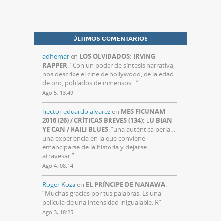
ÚLTIMOS COMENTARIOS
adhemar
en
LOS OLVIDADOS: IRVING
RAPPER
: “
Con un poder de síntesis narrativa,
nos describe el cine de hollywood, de la edad
de oro, poblados de inmensos…
”
Ago 5, 13:49
hector eduardo alvarez
en
MES FICUNAM
2016 (26) / CRÍTICAS BREVES (134): LU BIAN
YE CAN / KAILI BLUES
: “
una auténtica perla…
una experiencia en la que conviene
emanciparse de la historia y dejarse
atravesar.
”
Ago 4, 08:14
Roger Koza
en
EL PRÍNCIPE DE NANAWA
:
“
Muchas gracias por tus palabras. Es una
película de una intensidad inigualable. R
”
Ago 3, 18:25