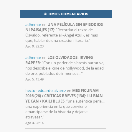
ÚLTIMOS COMENTARIOS
adhemar
en
UNA PELÍCULA SIN EPISODIOS
NI PAISAJES (17)
: “
Recordar el texto de
Osvaldo, referente al «Angel Azul», es mas
que, hablar de una creacion literaria.
”
Ago 9, 22:23
adhemar
en
LOS OLVIDADOS: IRVING
RAPPER
: “
Con un poder de síntesis narrativa,
nos describe el cine de hollywood, de la edad
de oro, poblados de inmensos…
”
Ago 5, 13:49
hector eduardo alvarez
en
MES FICUNAM
2016 (26) / CRÍTICAS BREVES (134): LU BIAN
YE CAN / KAILI BLUES
: “
una auténtica perla…
una experiencia en la que conviene
emanciparse de la historia y dejarse
atravesar.
”
Ago 4, 08:14