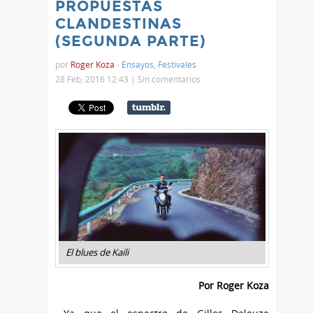
PROPUESTAS
CLANDESTINAS
(SEGUNDA PARTE)
por
Roger Koza
-
Ensayos
,
Festivales
28 Feb, 2016 12:43 |
Sin comentarios
El blues de Kaili
Por Roger Koza