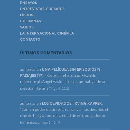
ENSAYOS
ENTREVISTAS Y DEBATES
LIBROS
COLUMNAS
VARIOS
LA INTERNACIONAL CINÉFILA
CONTACTO
ÚLTIMOS COMENTARIOS
adhemar
en
UNA PELÍCULA SIN EPISODIOS NI
PAISAJES (17)
: “
Recordar el texto de Osvaldo,
referente al «Angel Azul», es mas que, hablar de una
creacion literaria.
”
Ago 9, 22:23
adhemar
en
LOS OLVIDADOS: IRVING RAPPER
:
“
Con un poder de síntesis narrativa, nos describe el
cine de hollywood, de la edad de oro, poblados de
inmensos…
”
Ago 5, 13:49