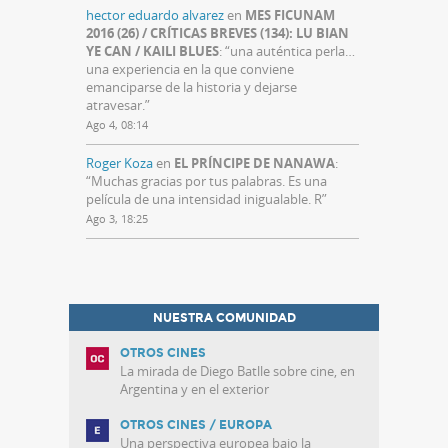
hector eduardo alvarez
en
MES FICUNAM
2016 (26) / CRÍTICAS BREVES (134): LU BIAN
YE CAN / KAILI BLUES
: “
una auténtica perla…
una experiencia en la que conviene
emanciparse de la historia y dejarse
atravesar.
”
Ago 4, 08:14
Roger Koza
en
EL PRÍNCIPE DE NANAWA
:
“
Muchas gracias por tus palabras. Es una
película de una intensidad inigualable. R
”
Ago 3, 18:25
NUESTRA COMUNIDAD
OTROS CINES
La mirada de Diego Batlle sobre cine, en
Argentina y en el exterior
OTROS CINES / EUROPA
Una perspectiva europea bajo la