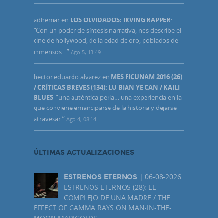
adhemar
en
LOS OLVIDADOS: IRVING RAPPER
:
“
Con un poder de síntesis narrativa, nos describe el
cine de hollywood, de la edad de oro, poblados de
inmensos…
”
Ago 5, 13:49
hector eduardo alvarez
en
MES FICUNAM 2016 (26)
/ CRÍTICAS BREVES (134): LU BIAN YE CAN / KAILI
BLUES
: “
una auténtica perla… una experiencia en la
que conviene emanciparse de la historia y dejarse
atravesar.
”
Ago 4, 08:14
ÚLTIMAS ACTUALIZACIONES
| 06-08-2026
ESTRENOS ETERNOS
ESTRENOS ETERNOS (28): EL
COMPLEJO DE UNA MADRE / THE
EFFECT OF GAMMA RAYS ON MAN-IN-THE-
MOON MARIGOLDS