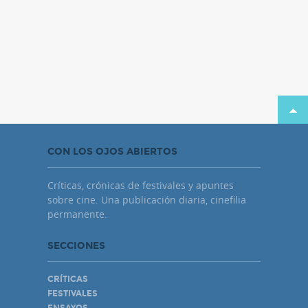
CON LOS OJOS ABIERTOS
Críticas, crónicas de festivales y apuntes
sobre cine. Una publicación diaria, cinefilia
permanente.
SECCIONES
CRÍTICAS
FESTIVALES
ENSAYOS