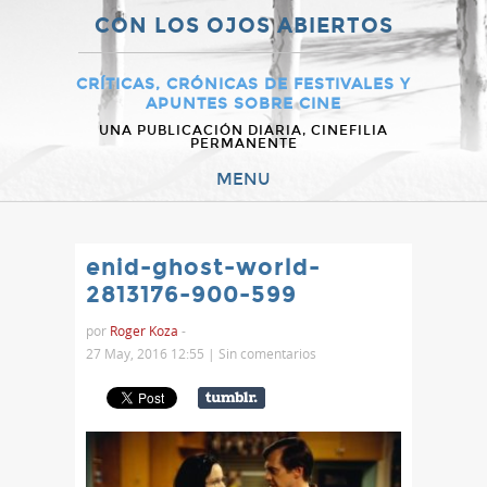
CON LOS OJOS ABIERTOS
CRÍTICAS, CRÓNICAS DE FESTIVALES Y
APUNTES SOBRE CINE
UNA PUBLICACIÓN DIARIA, CINEFILIA
PERMANENTE
MENU
enid-ghost-world-
2813176-900-599
por
Roger Koza
-
27 May, 2016 12:55 |
Sin comentarios