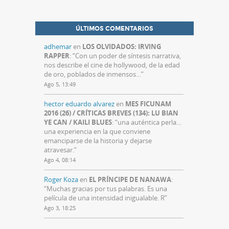
ÚLTIMOS COMENTARIOS
adhemar
en
LOS OLVIDADOS: IRVING
RAPPER
: “
Con un poder de síntesis narrativa,
nos describe el cine de hollywood, de la edad
de oro, poblados de inmensos…
”
Ago 5, 13:49
hector eduardo alvarez
en
MES FICUNAM
2016 (26) / CRÍTICAS BREVES (134): LU BIAN
YE CAN / KAILI BLUES
: “
una auténtica perla…
una experiencia en la que conviene
emanciparse de la historia y dejarse
atravesar.
”
Ago 4, 08:14
Roger Koza
en
EL PRÍNCIPE DE NANAWA
:
“
Muchas gracias por tus palabras. Es una
película de una intensidad inigualable. R
”
Ago 3, 18:25