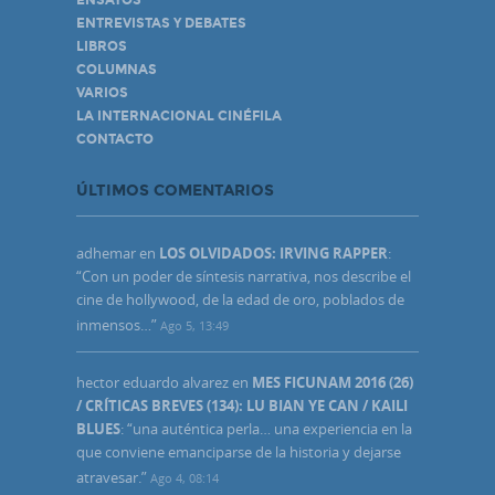
ENTREVISTAS Y DEBATES
LIBROS
COLUMNAS
VARIOS
LA INTERNACIONAL CINÉFILA
CONTACTO
ÚLTIMOS COMENTARIOS
adhemar
en
LOS OLVIDADOS: IRVING RAPPER
:
“
Con un poder de síntesis narrativa, nos describe el
cine de hollywood, de la edad de oro, poblados de
inmensos…
”
Ago 5, 13:49
hector eduardo alvarez
en
MES FICUNAM 2016 (26)
/ CRÍTICAS BREVES (134): LU BIAN YE CAN / KAILI
BLUES
: “
una auténtica perla… una experiencia en la
que conviene emanciparse de la historia y dejarse
atravesar.
”
Ago 4, 08:14