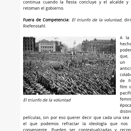
continua cuando la fiesta concluye y el alcalde y
retoman el gobierno.
Fuera de Competencia:
El triunfo de la voluntad
, di
Riefenstahl.
A la
hec
pod
que,
un
antic
colab
de F
film
pacifi
femi
El triunfo de la voluntad
épo
dist
películas, sin por eso querer decir que cada una sea
el que podemos refractar la ideología que nos
conveniente. Pueden ser contextualizadas y recont