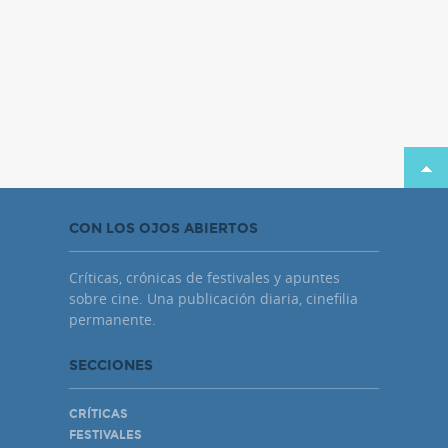
CON LOS OJOS ABIERTOS
Críticas, crónicas de festivales y apuntes
sobre cine. Una publicación diaria, cinefilia
permanente.
SECCIONES
CRÍTICAS
FESTIVALES