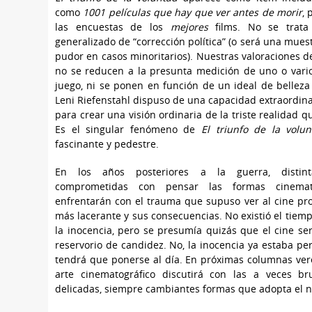
como
1001 películas que hay que ver antes de morir
,
las encuestas de los
mejores
films. No se trat
generalizado de “corrección política” (o será una mue
pudor en casos minoritarios). Nuestras valoraciones de
no se reducen a la presunta medición de uno o vario
juego, ni se ponen en función de un ideal de belleza
Leni Riefenstahl dispuso de una capacidad extraordinari
para crear una visión ordinaria de la triste realidad q
Es el singular fenómeno de
El triunfo de la volun
fascinante y pedestre.
En los años posteriores a la guerra, distint
comprometidas con pensar las formas cinemato
enfrentarán con el trauma que supuso ver al cine pro
más lacerante y sus consecuencias. No existió el tiemp
la inocencia, pero se presumía quizás que el cine ser
reservorio de candidez. No, la inocencia ya estaba per
tendrá que ponerse al día. En próximas columnas ve
arte cinematográfico discutirá con las a veces br
delicadas, siempre cambiantes formas que adopta el 