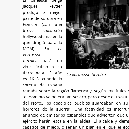
El cineasta belga
Jacques Feyder
produjo la mayor
parte de su obra en
Francia (con una
breve excursión
hollywoodense en la
que dirigió para la
MGM). En
La
kermesse
heroica
hará un
viaje ficticio a su
tierra natal. El año
La kermesse heroica
es 1616, cuando la
corona de España
reinaba sobre la región flamenca y, según los títulos d
“el dominio ya no era tan severo, pero desde el Escaul
del Norte, los apacibles pueblos guardaban en su
horrores de la guerra”. Una festividad es interr
anuncio de emisarios españoles que advierten que 
ejército harán escala en la aldea. El alcalde y dem
cagados de miedo, diseñan un plan en el que el go