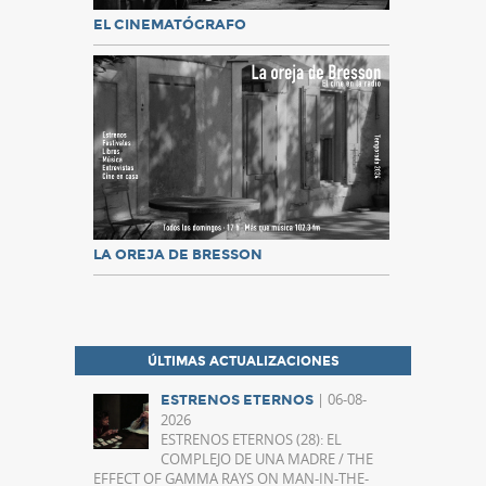
EL CINEMATÓGRAFO
LA OREJA DE BRESSON
ÚLTIMAS ACTUALIZACIONES
| 06-08-
ESTRENOS ETERNOS
2026
ESTRENOS ETERNOS (28): EL
COMPLEJO DE UNA MADRE / THE
EFFECT OF GAMMA RAYS ON MAN-IN-THE-