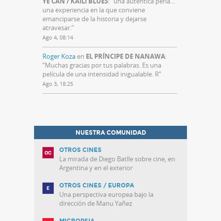
YE CAN / KAILI BLUES
: “
una auténtica perla…
una experiencia en la que conviene
emanciparse de la historia y dejarse
atravesar.
”
Ago 4, 08:14
Roger Koza
en
EL PRÍNCIPE DE NANAWA
:
“
Muchas gracias por tus palabras. Es una
película de una intensidad inigualable. R
”
Ago 3, 18:25
NUESTRA COMUNIDAD
OTROS CINES
La mirada de Diego Batlle sobre cine, en
Argentina y en el exterior
OTROS CINES / EUROPA
Una perspectiva europea bajo la
dirección de Manu Yañez