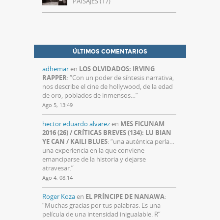
PAISAJES (17)
ÚLTIMOS COMENTARIOS
adhemar
en
LOS OLVIDADOS: IRVING
RAPPER
: “
Con un poder de síntesis narrativa,
nos describe el cine de hollywood, de la edad
de oro, poblados de inmensos…
”
Ago 5, 13:49
hector eduardo alvarez
en
MES FICUNAM
2016 (26) / CRÍTICAS BREVES (134): LU BIAN
YE CAN / KAILI BLUES
: “
una auténtica perla…
una experiencia en la que conviene
emanciparse de la historia y dejarse
atravesar.
”
Ago 4, 08:14
Roger Koza
en
EL PRÍNCIPE DE NANAWA
:
“
Muchas gracias por tus palabras. Es una
película de una intensidad inigualable. R
”