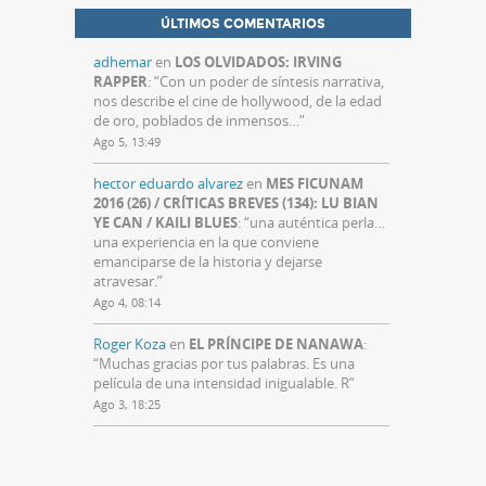
ÚLTIMOS COMENTARIOS
adhemar
en
LOS OLVIDADOS: IRVING
RAPPER
: “
Con un poder de síntesis narrativa,
nos describe el cine de hollywood, de la edad
de oro, poblados de inmensos…
”
Ago 5, 13:49
hector eduardo alvarez
en
MES FICUNAM
2016 (26) / CRÍTICAS BREVES (134): LU BIAN
YE CAN / KAILI BLUES
: “
una auténtica perla…
una experiencia en la que conviene
emanciparse de la historia y dejarse
atravesar.
”
Ago 4, 08:14
Roger Koza
en
EL PRÍNCIPE DE NANAWA
:
“
Muchas gracias por tus palabras. Es una
película de una intensidad inigualable. R
”
Ago 3, 18:25