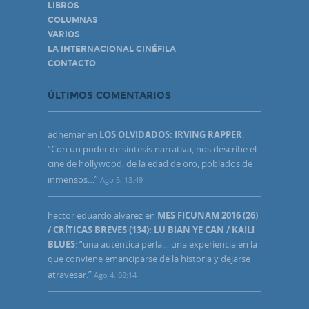
LIBROS
COLUMNAS
VARIOS
LA INTERNACIONAL CINÉFILA
CONTACTO
ÚLTIMOS COMENTARIOS
adhemar
en
LOS OLVIDADOS: IRVING RAPPER
:
“
Con un poder de síntesis narrativa, nos describe el
cine de hollywood, de la edad de oro, poblados de
inmensos…
”
Ago 5, 13:49
hector eduardo alvarez
en
MES FICUNAM 2016 (26)
/ CRÍTICAS BREVES (134): LU BIAN YE CAN / KAILI
BLUES
: “
una auténtica perla… una experiencia en la
que conviene emanciparse de la historia y dejarse
atravesar.
”
Ago 4, 08:14