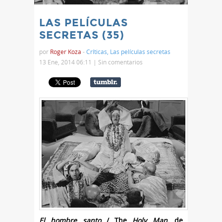
LAS PELÍCULAS
SECRETAS (35)
por
Roger Koza
-
Críticas
,
Las películas secretas
13 Ene, 2014 06:11 |
Sin comentarios
El hombre santo
/ The
Holy Man,
de