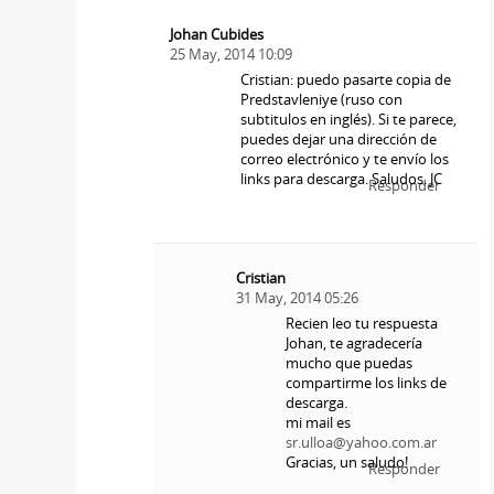
Johan Cubides
25 May, 2014 10:09
Cristian: puedo pasarte copia de
Predstavleniye (ruso con
subtitulos en inglés). Si te parece,
puedes dejar una dirección de
correo electrónico y te envío los
links para descarga. Saludos. JC
Responder
Cristian
31 May, 2014 05:26
Recien leo tu respuesta
Johan, te agradecería
mucho que puedas
compartirme los links de
descarga.
mi mail es
sr.ulloa@yahoo.com.ar
Gracias, un saludo!
Responder