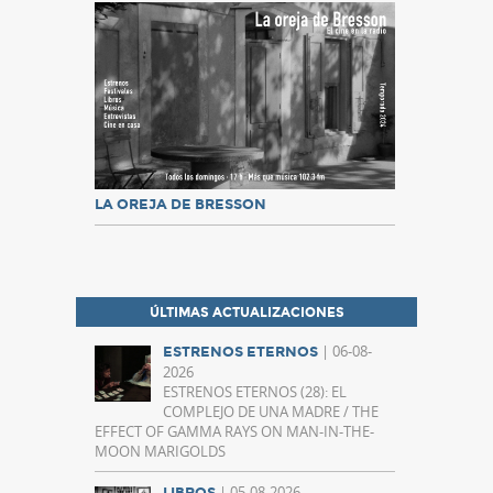
LA OREJA DE BRESSON
ÚLTIMAS ACTUALIZACIONES
| 06-08-
ESTRENOS ETERNOS
2026
ESTRENOS ETERNOS (28): EL
COMPLEJO DE UNA MADRE / THE
EFFECT OF GAMMA RAYS ON MAN-IN-THE-
MOON MARIGOLDS
| 05-08-2026