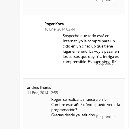
Roger Koza
10 Ene, 2014 02:44
Sospecho que todo está en
Internet. yo la compré para un
ciclo en un cineclub que tiene
lugar en enero. La voy a pasar en
los cursos que doy. Y la intriga es
comprensible. Es buenísima. RK
Responder
andres linares
11 Ene, 2014 12:55
Roger, se realiza la muestra en la
Cumbre este año? dónde puede verse la
programación?
Gracias desde ya, saludos
Responder