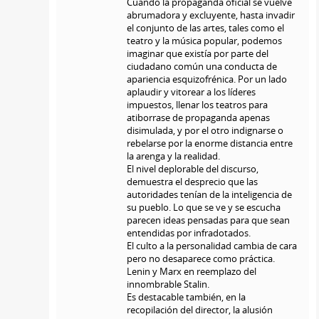
Cuando la propaganda oficial se vuelve
abrumadora y excluyente, hasta invadir
el conjunto de las artes, tales como el
teatro y la música popular, podemos
imaginar que existía por parte del
ciudadano común una conducta de
apariencia esquizofrénica. Por un lado
aplaudir y vitorear a los líderes
impuestos, llenar los teatros para
atiborrase de propaganda apenas
disimulada, y por el otro indignarse o
rebelarse por la enorme distancia entre
la arenga y la realidad.
El nivel deplorable del discurso,
demuestra el desprecio que las
autoridades tenían de la inteligencia de
su pueblo. Lo que se ve y se escucha
parecen ideas pensadas para que sean
entendidas por infradotados.
El culto a la personalidad cambia de cara
pero no desaparece como práctica.
Lenin y Marx en reemplazo del
innombrable Stalin.
Es destacable también, en la
recopilación del director, la alusión