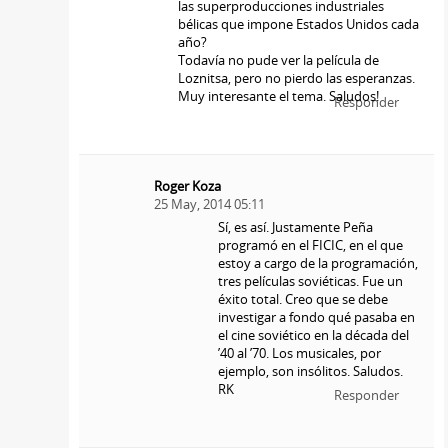
las superproducciones industriales
bélicas que impone Estados Unidos cada
año?
Todavía no pude ver la película de
Loznitsa, pero no pierdo las esperanzas.
Muy interesante el tema. Saludos!
Responder
Roger Koza
25 May, 2014 05:11
Sí, es así. Justamente Peña
programó en el FICIC, en el que
estoy a cargo de la programación,
tres películas soviéticas. Fue un
éxito total. Creo que se debe
investigar a fondo qué pasaba en
el cine soviético en la década del
’40 al ’70. Los musicales, por
ejemplo, son insólitos. Saludos.
RK
Responder