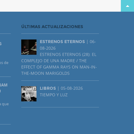
ÚLTIMAS ACTUALIZACIONES
| 06-
ESTRENOS ETERNOS
G
08-2026
ESTRENOS ETERNOS (28): EL
COMPLEJO DE UNA MADRE / THE
os de
EFFECT OF GAMMA RAYS ON MAN-IN-
THE-MOON MARIGOLDS
UNAM
| 05-08-2026
LIBROS
U
TIEMPO Y LUZ
a que