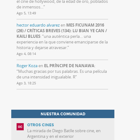
el cine de hollywood, de la edad de oro, poblados
de inmensos…
”
Ago 5, 13:49
hector eduardo alvarez
en
MES FICUNAM 2016
(26) / CRÍTICAS BREVES (134): LU BIAN YE CAN /
KAILI BLUES
: “
una auténtica perla… una
experiencia en la que conviene emanciparse de la
historia y dejarse atravesar.
”
Ago 4, 08:14
Roger Koza
en
EL PRÍNCIPE DE NANAWA
:
“
Muchas gracias por tus palabras. Es una película
de una intensidad inigualable. R
”
Ago 3, 18:25
NUESTRA COMUNIDAD
OTROS CINES
La mirada de Diego Batlle sobre cine, en
Argentina y en el exterior