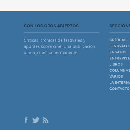
CON LOS OJOS ABIERTOS
SECCION
Críticas, crónicas de festivales y
CRÍTICAS
apuntes sobre cine. Una publicación
FESTIVALE
diaria, cinefilia permanente.
ENSAYOS
ENTREVIST
LIBROS
COLUMNA
VARIOS
LA INTERN
CONTACTO