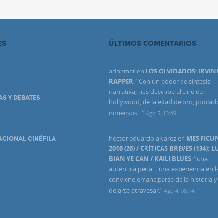
ES
ÚLTIMOS COMENTARIOS
adhemar
en
LOS OLVIDADOS: IRVIN
S
RAPPER
: “
Con un poder de síntesis
narrativa, nos describe el cine de
AS Y DEBATES
hollywood, de la edad de oro, poblad
inmensos…
”
Ago 5, 13:49
S
hector eduardo alvarez
en
MES FIC
ACIONAL CINÉFILA
2016 (26) / CRÍTICAS BREVES (134): L
BIAN YE CAN / KAILI BLUES
: “
una
auténtica perla… una experiencia en l
conviene emanciparse de la historia y
dejarse atravesar.
”
Ago 4, 08:14