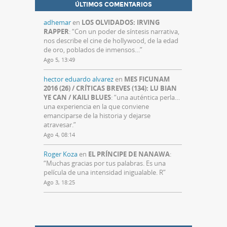
ÚLTIMOS COMENTARIOS
adhemar
en
LOS OLVIDADOS: IRVING
RAPPER
: “
Con un poder de síntesis narrativa,
nos describe el cine de hollywood, de la edad
de oro, poblados de inmensos…
”
Ago 5, 13:49
hector eduardo alvarez
en
MES FICUNAM
2016 (26) / CRÍTICAS BREVES (134): LU BIAN
YE CAN / KAILI BLUES
: “
una auténtica perla…
una experiencia en la que conviene
emanciparse de la historia y dejarse
atravesar.
”
Ago 4, 08:14
Roger Koza
en
EL PRÍNCIPE DE NANAWA
:
“
Muchas gracias por tus palabras. Es una
película de una intensidad inigualable. R
”
Ago 3, 18:25