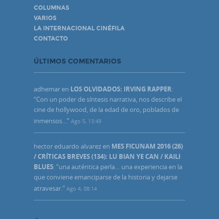
COLUMNAS
VARIOS
LA INTERNACIONAL CINÉFILA
CONTACTO
ÚLTIMOS COMENTARIOS
adhemar
en
LOS OLVIDADOS: IRVING RAPPER
:
“
Con un poder de síntesis narrativa, nos describe el
cine de hollywood, de la edad de oro, poblados de
inmensos…
”
Ago 5, 13:49
hector eduardo alvarez
en
MES FICUNAM 2016 (26)
/ CRÍTICAS BREVES (134): LU BIAN YE CAN / KAILI
BLUES
: “
una auténtica perla… una experiencia en la
que conviene emanciparse de la historia y dejarse
atravesar.
”
Ago 4, 08:14