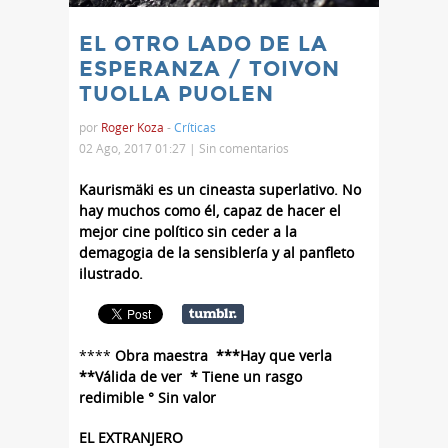
EL OTRO LADO DE LA
ESPERANZA / TOIVON
TUOLLA PUOLEN
por
Roger Koza
-
Críticas
02 Ago, 2017 01:27 |
Sin comentarios
Kaurismäki es un cineasta superlativo. No
hay muchos como él, capaz de hacer el
mejor cine político sin ceder a la
demagogia de la sensiblería y al panfleto
ilustrado.
****
Obra maestra ***Hay que verla
**Válida de ver * Tiene un rasgo
redimible ° Sin valor
EL EXTRANJERO