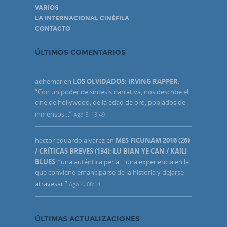
VARIOS
LA INTERNACIONAL CINÉFILA
CONTACTO
ÚLTIMOS COMENTARIOS
adhemar
en
LOS OLVIDADOS: IRVING RAPPER
:
“
Con un poder de síntesis narrativa, nos describe el
cine de hollywood, de la edad de oro, poblados de
inmensos…
”
Ago 5, 13:49
hector eduardo alvarez
en
MES FICUNAM 2016 (26)
/ CRÍTICAS BREVES (134): LU BIAN YE CAN / KAILI
BLUES
: “
una auténtica perla… una experiencia en la
que conviene emanciparse de la historia y dejarse
atravesar.
”
Ago 4, 08:14
ÚLTIMAS ACTUALIZACIONES