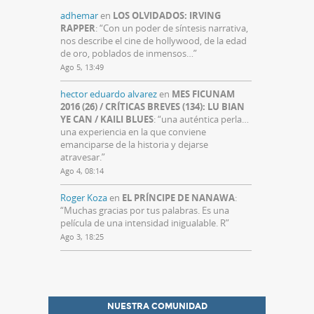
adhemar
en
LOS OLVIDADOS: IRVING
RAPPER
: “
Con un poder de síntesis narrativa,
nos describe el cine de hollywood, de la edad
de oro, poblados de inmensos…
”
Ago 5, 13:49
hector eduardo alvarez
en
MES FICUNAM
2016 (26) / CRÍTICAS BREVES (134): LU BIAN
YE CAN / KAILI BLUES
: “
una auténtica perla…
una experiencia en la que conviene
emanciparse de la historia y dejarse
atravesar.
”
Ago 4, 08:14
Roger Koza
en
EL PRÍNCIPE DE NANAWA
:
“
Muchas gracias por tus palabras. Es una
película de una intensidad inigualable. R
”
Ago 3, 18:25
NUESTRA COMUNIDAD