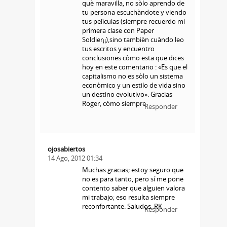
què maravilla, no sòlo aprendo de
tu persona escuchàndote y viendo
tus pelìculas (siempre recuerdo mi
primera clase con Paper
Soldier¡¡),sino tambièn cuàndo leo
tus escritos y encuentro
conclusiones còmo esta que dices
hoy en este comentario : «Es que el
capitalismo no es sòlo un sistema
econòmico y un estilo de vida sino
un destino evolutivo». Gracias
Roger, còmo siempre
Responder
ojosabiertos
14 Ago, 2012 01:34
Muchas gracias; estoy seguro que
no es para tanto, pero sí me pone
contento saber que alguien valora
mi trabajo; eso resulta siempre
reconfortante. Saludos. RK
Responder