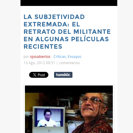
LA SUBJETIVIDAD
EXTREMADA: EL
RETRATO DEL MILITANTE
EN ALGUNAS PELÍCULAS
RECIENTES
por
ojosabiertos
-
Críticas
,
Ensayos
13 Ago, 2012 09:51 |
comentarios