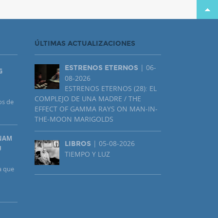
ÚLTIMAS ACTUALIZACIONES
| 06-
ESTRENOS ETERNOS
G
08-2026
ESTRENOS ETERNOS (28): EL
COMPLEJO DE UNA MADRE / THE
os de
EFFECT OF GAMMA RAYS ON MAN-IN-
THE-MOON MARIGOLDS
UNAM
| 05-08-2026
LIBROS
U
TIEMPO Y LUZ
a que