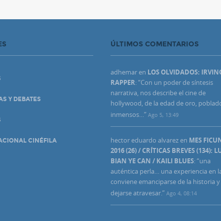
ES
ÚLTIMOS COMENTARIOS
adhemar
en
LOS OLVIDADOS: IRVIN
S
RAPPER
: “
Con un poder de síntesis
narrativa, nos describe el cine de
AS Y DEBATES
hollywood, de la edad de oro, poblad
inmensos…
”
Ago 5, 13:49
S
hector eduardo alvarez
en
MES FIC
ACIONAL CINÉFILA
2016 (26) / CRÍTICAS BREVES (134): L
BIAN YE CAN / KAILI BLUES
: “
una
auténtica perla… una experiencia en l
conviene emanciparse de la historia y
dejarse atravesar.
”
Ago 4, 08:14