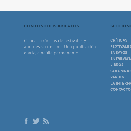
CON LOS OJOS ABIERTOS
SECCION
Críticas, crónicas de festivales y
CRÍTICAS
apuntes sobre cine. Una publicación
FESTIVALE
diaria, cinefilia permanente.
ENSAYOS
ENTREVIST
LIBROS
COLUMNA
VARIOS
LA INTERN
CONTACTO