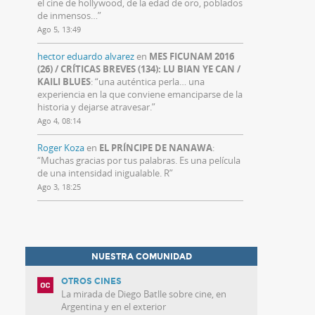
el cine de hollywood, de la edad de oro, poblados
de inmensos…
”
Ago 5, 13:49
hector eduardo alvarez
en
MES FICUNAM 2016
(26) / CRÍTICAS BREVES (134): LU BIAN YE CAN /
KAILI BLUES
: “
una auténtica perla… una
experiencia en la que conviene emanciparse de la
historia y dejarse atravesar.
”
Ago 4, 08:14
Roger Koza
en
EL PRÍNCIPE DE NANAWA
:
“
Muchas gracias por tus palabras. Es una película
de una intensidad inigualable. R
”
Ago 3, 18:25
NUESTRA COMUNIDAD
OTROS CINES
La mirada de Diego Batlle sobre cine, en
Argentina y en el exterior