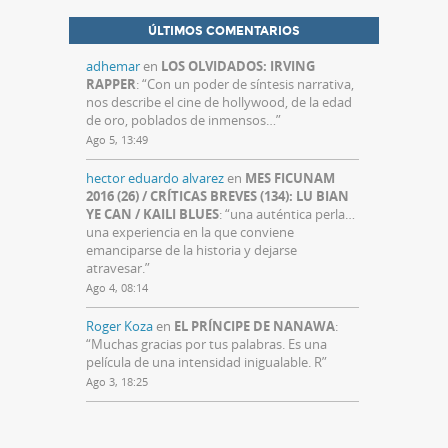
ÚLTIMOS COMENTARIOS
adhemar
en
LOS OLVIDADOS: IRVING
RAPPER
: “
Con un poder de síntesis narrativa,
nos describe el cine de hollywood, de la edad
de oro, poblados de inmensos…
”
Ago 5, 13:49
hector eduardo alvarez
en
MES FICUNAM
2016 (26) / CRÍTICAS BREVES (134): LU BIAN
YE CAN / KAILI BLUES
: “
una auténtica perla…
una experiencia en la que conviene
emanciparse de la historia y dejarse
atravesar.
”
Ago 4, 08:14
Roger Koza
en
EL PRÍNCIPE DE NANAWA
:
“
Muchas gracias por tus palabras. Es una
película de una intensidad inigualable. R
”
Ago 3, 18:25