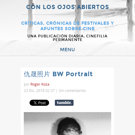
CON LOS OJOS ABIERTOS
CRÍTICAS, CRÓNICAS DE FESTIVALES Y
APUNTES SOBRE CINE
UNA PUBLICACIÓN DIARIA, CINEFILIA
PERMANENTE
MENU
仇晟照片 BW Portrait
por
Roger Koza
-
23 Dic, 2018 02:37 |
Sin comentarios