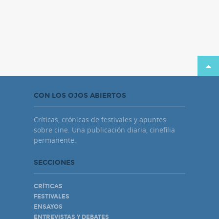
CON LOS OJOS ABIERTOS
Críticas, crónicas de festivales y apuntes
sobre cine. Una publicación diaria, cinefilia
permanente.
SECCIONES
CRÍTICAS
FESTIVALES
ENSAYOS
ENTREVISTAS Y DEBATES