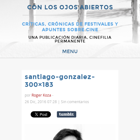
CON LOS OJOS ABIERTOS
CRÍTICAS, CRÓNICAS DE FESTIVALES Y
APUNTES SOBRE CINE
UNA PUBLICACIÓN DIARIA, CINEFILIA
PERMANENTE
MENU
santiago-gonzalez-
300×183
por
Roger Koza
-
26 Dic, 2016 07:28 |
Sin comentarios