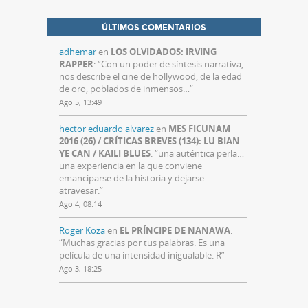
ÚLTIMOS COMENTARIOS
adhemar
en
LOS OLVIDADOS: IRVING
RAPPER
: “
Con un poder de síntesis narrativa,
nos describe el cine de hollywood, de la edad
de oro, poblados de inmensos…
”
Ago 5, 13:49
hector eduardo alvarez
en
MES FICUNAM
2016 (26) / CRÍTICAS BREVES (134): LU BIAN
YE CAN / KAILI BLUES
: “
una auténtica perla…
una experiencia en la que conviene
emanciparse de la historia y dejarse
atravesar.
”
Ago 4, 08:14
Roger Koza
en
EL PRÍNCIPE DE NANAWA
:
“
Muchas gracias por tus palabras. Es una
película de una intensidad inigualable. R
”
Ago 3, 18:25