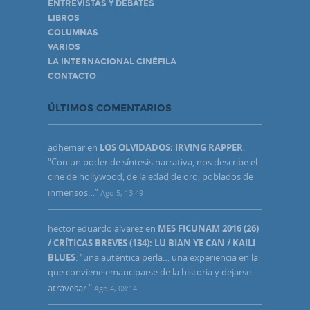
ENTREVISTAS Y DEBATES
LIBROS
COLUMNAS
VARIOS
LA INTERNACIONAL CINÉFILA
CONTACTO
ÚLTIMOS COMENTARIOS
adhemar
en
LOS OLVIDADOS: IRVING RAPPER
:
“
Con un poder de síntesis narrativa, nos describe el
cine de hollywood, de la edad de oro, poblados de
inmensos…
”
Ago 5, 13:49
hector eduardo alvarez
en
MES FICUNAM 2016 (26)
/ CRÍTICAS BREVES (134): LU BIAN YE CAN / KAILI
BLUES
: “
una auténtica perla… una experiencia en la
que conviene emanciparse de la historia y dejarse
atravesar.
”
Ago 4, 08:14