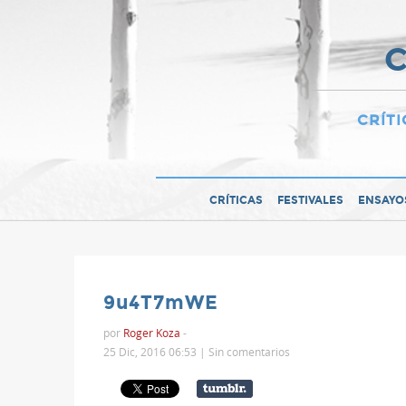
C
CRÍTI
CRÍTICAS
FESTIVALES
ENSAYO
9u4T7mWE
por
Roger Koza
-
25 Dic, 2016 06:53 |
Sin comentarios