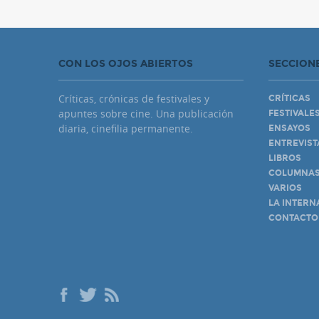
CON LOS OJOS ABIERTOS
SECCION
Críticas, crónicas de festivales y
CRÍTICAS
apuntes sobre cine. Una publicación
FESTIVALE
diaria, cinefilia permanente.
ENSAYOS
ENTREVIST
LIBROS
COLUMNA
VARIOS
LA INTERN
CONTACTO