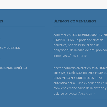
ES
ÚLTIMOS COMENTARIOS
adhemar
en
LOS OLVIDADOS: IRVIN
S
RAPPER
: “
Con un poder de síntesis
narrativa, nos describe el cine de
AS Y DEBATES
hollywood, de la edad de oro, poblad
inmensos…
”
Ago 5, 13:49
S
hector eduardo alvarez
en
MES FIC
ACIONAL CINÉFILA
2016 (26) / CRÍTICAS BREVES (134): L
BIAN YE CAN / KAILI BLUES
: “
una
auténtica perla… una experiencia en l
conviene emanciparse de la historia y
dejarse atravesar.
”
Ago 4, 08:14