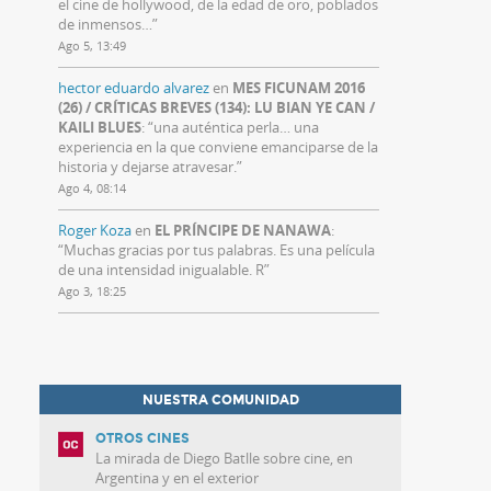
el cine de hollywood, de la edad de oro, poblados
de inmensos…
”
Ago 5, 13:49
hector eduardo alvarez
en
MES FICUNAM 2016
(26) / CRÍTICAS BREVES (134): LU BIAN YE CAN /
KAILI BLUES
: “
una auténtica perla… una
experiencia en la que conviene emanciparse de la
historia y dejarse atravesar.
”
Ago 4, 08:14
Roger Koza
en
EL PRÍNCIPE DE NANAWA
:
“
Muchas gracias por tus palabras. Es una película
de una intensidad inigualable. R
”
Ago 3, 18:25
NUESTRA COMUNIDAD
OTROS CINES
La mirada de Diego Batlle sobre cine, en
Argentina y en el exterior