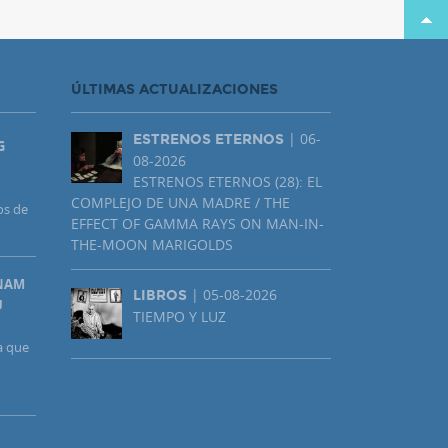
ÚLTIMAS ACTUALIZACIONES
| 06-
ESTRENOS ETERNOS
G
08-2026
ESTRENOS ETERNOS (28): EL
COMPLEJO DE UNA MADRE / THE
os de
EFFECT OF GAMMA RAYS ON MAN-IN-
THE-MOON MARIGOLDS
UNAM
| 05-08-2026
LIBROS
U
TIEMPO Y LUZ
a que