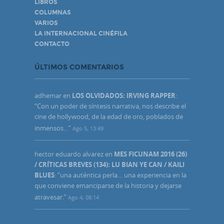
LIBROS
COLUMNAS
VARIOS
LA INTERNACIONAL CINÉFILA
CONTACTO
ÚLTIMOS COMENTARIOS
adhemar
en
LOS OLVIDADOS: IRVING RAPPER
:
“
Con un poder de síntesis narrativa, nos describe el
cine de hollywood, de la edad de oro, poblados de
inmensos…
”
Ago 5, 13:49
hector eduardo alvarez
en
MES FICUNAM 2016 (26)
/ CRÍTICAS BREVES (134): LU BIAN YE CAN / KAILI
BLUES
: “
una auténtica perla… una experiencia en la
que conviene emanciparse de la historia y dejarse
atravesar.
”
Ago 4, 08:14