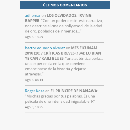
ÚLTIMOS COMENTARIOS
adhemar
en
LOS OLVIDADOS: IRVING
RAPPER
: “
Con un poder de síntesis narrativa,
nos describe el cine de hollywood, de la edad
de oro, poblados de inmensos…
”
Ago 5, 13:49
hector eduardo alvarez
en
MES FICUNAM
2016 (26) / CRÍTICAS BREVES (134): LU BIAN
YE CAN / KAILI BLUES
: “
una auténtica perla…
una experiencia en la que conviene
emanciparse de la historia y dejarse
atravesar.
”
Ago 4, 08:14
Roger Koza
en
EL PRÍNCIPE DE NANAWA
:
“
Muchas gracias por tus palabras. Es una
película de una intensidad inigualable. R
”
Ago 3, 18:25