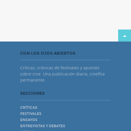
CON LOS OJOS ABIERTOS
Críticas, crónicas de festivales y apuntes
sobre cine. Una publicación diaria, cinefilia
permanente.
SECCIONES
CRÍTICAS
FESTIVALES
ENSAYOS
ENTREVISTAS Y DEBATES