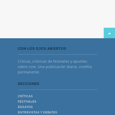
CON LOS OJOS ABIERTOS
Críticas, crónicas de festivales y apuntes
sobre cine. Una publicación diaria, cinefilia
permanente.
SECCIONES
CRÍTICAS
FESTIVALES
ENSAYOS
ENTREVISTAS Y DEBATES