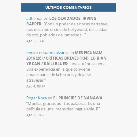
ÚLTIMOS COMENTARIOS
adhemar
en
LOS OLVIDADOS: IRVING
RAPPER
: “
Con un poder de síntesis narrativa,
nos describe el cine de hollywood, de la edad
de oro, poblados de inmensos…
”
Ago 5, 13:49
hector eduardo alvarez
en
MES FICUNAM
2016 (26) / CRÍTICAS BREVES (134): LU BIAN
YE CAN / KAILI BLUES
: “
una auténtica perla…
una experiencia en la que conviene
emanciparse de la historia y dejarse
atravesar.
”
Ago 4, 08:14
Roger Koza
en
EL PRÍNCIPE DE NANAWA
:
“
Muchas gracias por tus palabras. Es una
película de una intensidad inigualable. R
”
Ago 3, 18:25