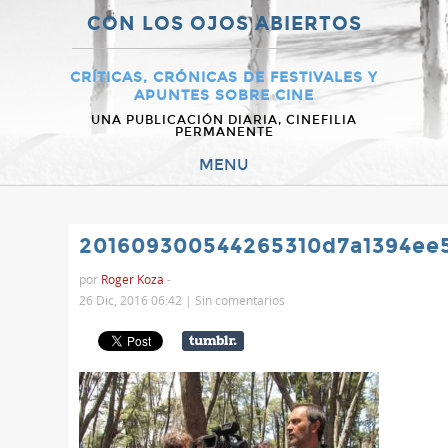
CON LOS OJOS ABIERTOS
CRÍTICAS, CRÓNICAS DE FESTIVALES Y
APUNTES SOBRE CINE
UNA PUBLICACIÓN DIARIA, CINEFILIA
PERMANENTE
MENU
201609300544265310d7a1394ee
por
Roger Koza
-
26 Dic, 2016 06:42 |
Sin comentarios