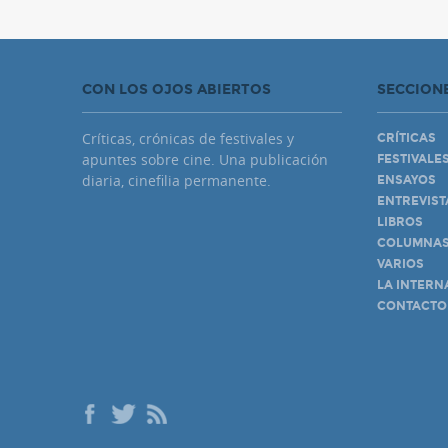
CON LOS OJOS ABIERTOS
SECCION
Críticas, crónicas de festivales y
CRÍTICAS
apuntes sobre cine. Una publicación
FESTIVALE
diaria, cinefilia permanente.
ENSAYOS
ENTREVIST
LIBROS
COLUMNA
VARIOS
LA INTERN
CONTACTO