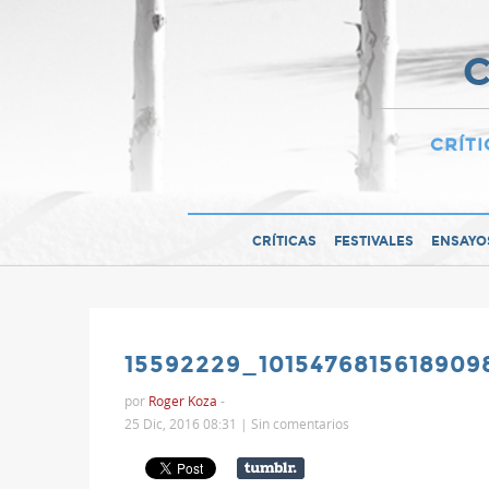
C
CRÍTI
CRÍTICAS
FESTIVALES
ENSAYO
15592229_1015476815618909
por
Roger Koza
-
25 Dic, 2016 08:31 |
Sin comentarios