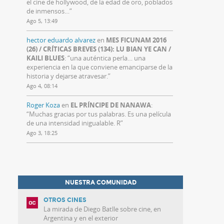
el cine de hollywood, de la edad de oro, poblados
de inmensos…
”
Ago 5, 13:49
hector eduardo alvarez
en
MES FICUNAM 2016
(26) / CRÍTICAS BREVES (134): LU BIAN YE CAN /
KAILI BLUES
: “
una auténtica perla… una
experiencia en la que conviene emanciparse de la
historia y dejarse atravesar.
”
Ago 4, 08:14
Roger Koza
en
EL PRÍNCIPE DE NANAWA
:
“
Muchas gracias por tus palabras. Es una película
de una intensidad inigualable. R
”
Ago 3, 18:25
NUESTRA COMUNIDAD
OTROS CINES
La mirada de Diego Batlle sobre cine, en
Argentina y en el exterior