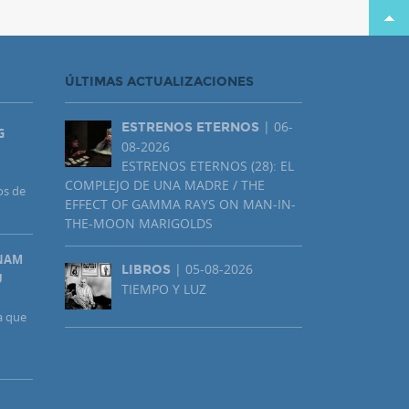
ÚLTIMAS ACTUALIZACIONES
| 06-
ESTRENOS ETERNOS
G
08-2026
ESTRENOS ETERNOS (28): EL
COMPLEJO DE UNA MADRE / THE
os de
EFFECT OF GAMMA RAYS ON MAN-IN-
THE-MOON MARIGOLDS
UNAM
| 05-08-2026
LIBROS
U
TIEMPO Y LUZ
a que