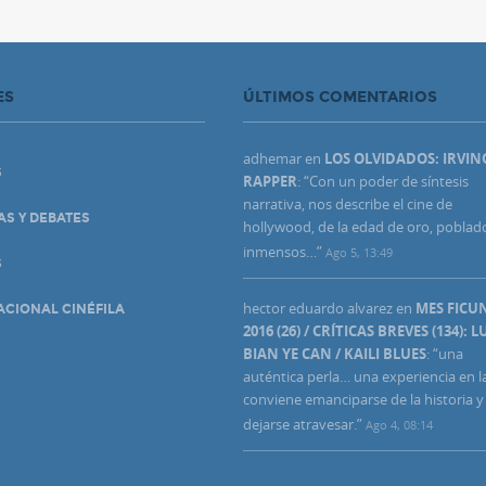
ES
ÚLTIMOS COMENTARIOS
adhemar
en
LOS OLVIDADOS: IRVIN
S
RAPPER
: “
Con un poder de síntesis
narrativa, nos describe el cine de
AS Y DEBATES
hollywood, de la edad de oro, poblad
inmensos…
”
Ago 5, 13:49
S
hector eduardo alvarez
en
MES FIC
ACIONAL CINÉFILA
2016 (26) / CRÍTICAS BREVES (134): L
BIAN YE CAN / KAILI BLUES
: “
una
auténtica perla… una experiencia en l
conviene emanciparse de la historia y
dejarse atravesar.
”
Ago 4, 08:14