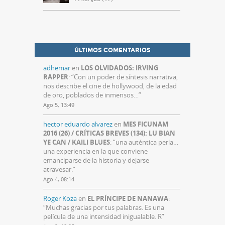
ÚLTIMOS COMENTARIOS
adhemar
en
LOS OLVIDADOS: IRVING
RAPPER
: “
Con un poder de síntesis narrativa,
nos describe el cine de hollywood, de la edad
de oro, poblados de inmensos…
”
Ago 5, 13:49
hector eduardo alvarez
en
MES FICUNAM
2016 (26) / CRÍTICAS BREVES (134): LU BIAN
YE CAN / KAILI BLUES
: “
una auténtica perla…
una experiencia en la que conviene
emanciparse de la historia y dejarse
atravesar.
”
Ago 4, 08:14
Roger Koza
en
EL PRÍNCIPE DE NANAWA
:
“
Muchas gracias por tus palabras. Es una
película de una intensidad inigualable. R
”