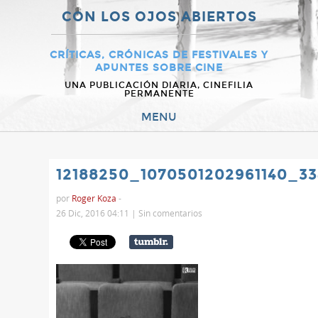
CON LOS OJOS ABIERTOS
CRÍTICAS, CRÓNICAS DE FESTIVALES Y
APUNTES SOBRE CINE
UNA PUBLICACIÓN DIARIA, CINEFILIA
PERMANENTE
MENU
12188250_1070501202961140_3
por
Roger Koza
-
26 Dic, 2016 04:11 |
Sin comentarios